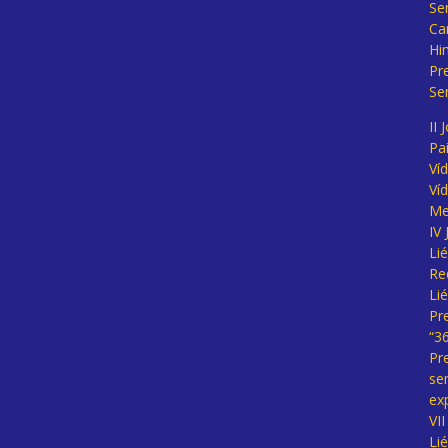
Se
Ca
Hi
Pr
Se
II 
Pa
Ví
Ví
Me
IV
Li
Re
Li
Pr
“3
Pr
se
ex
VI
Li