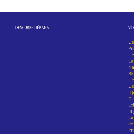
DESCUBRE LIÉBANA
VÍ
De
Pr
Li
La 
Na
Bl
Lié
Li
II
Di
Le
II
Jo
de
Pr