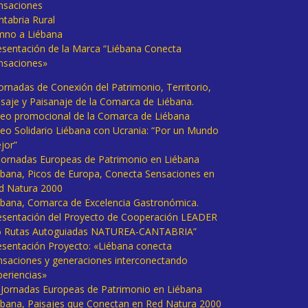
nsaciones
ntabria Rural
mno a Liébana
esentación de la Marca “Liébana Conecta
nsaciones»
Jornadas de Conexión del Patrimonio, Territorio,
isaje y Paisanaje de la Comarca de Liébana.
deo promocional de la Comarca de Liébana
deo Solidario Liébana con Ucrania: “Por un Mundo
jor”
 Jornadas Europeas de Patrimonio en Liébana
ébana, Picos de Europa, Conecta Sensaciones en
d Natura 2000
ébana, Comarca de Excelencia Gastronómica.
esentación del Proyecto de Cooperación LEADER
6 Rutas Autoguiadas NATUREA-CANTABRIA”
esentación Proyecto: «Liébana conecta
nsaciones y generaciones interconectando
periencias»
I Jornadas Europeas de Patrimonio en Liébana
ébana, Paisajes que Conectan en Red Natura 2000