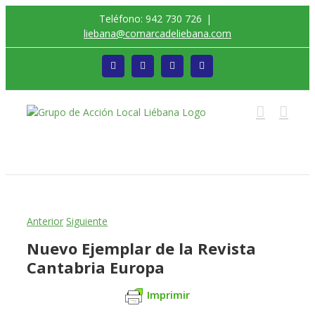
Saltar
Teléfono: 942 730 726
|
al
liebana@comarcadeliebana.com
contenido
Facebook
Twitter
Instagram
Vimeo
Trabajamos por el Desarrollo de la Comarca de
Liébana
Anterior
Siguiente
Nuevo Ejemplar de la Revista
Cantabria Europa
Imprimir