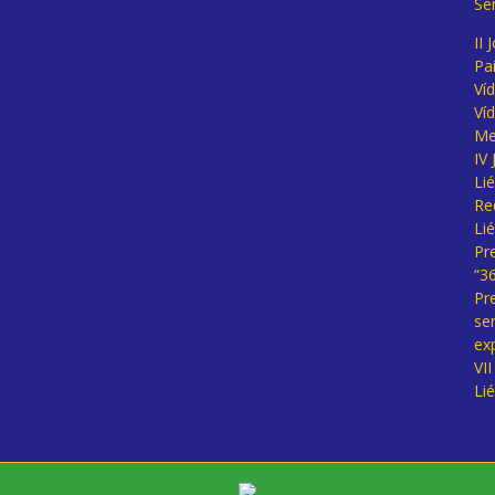
Se
II 
Pa
Ví
Ví
Me
IV
Li
Re
Li
Pr
“3
Pr
se
ex
VI
Li