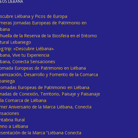
DEOS LIÉBANA
scubre Liébana y Picos de Europa
imeras Jornadas Europeas de Patrimonio en
ébana
huella de la Reserva de la Biosfera en el Entorno
tural Lebaniego
og trip: «Descubre Liébana».
bana, Vive tu Experiencia
ébana, Conecta Sensaciones
 Jornada Europeas de Patrimonio en Liébana
namización, Desarrollo y Fomento de la Comarca
baniega
I Jornadas Europeas de Patrimonio en Liébana
rnadas de Conexión, Territorio, Paisaje y Paisanaje
 la Comarca de Liébana
imer Aniversario de la Marca Liébana, Conecta
nsaciones
ntabria Rural
mno a Liébana
esentación de la Marca “Liébana Conecta