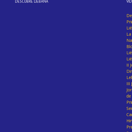
DESCUBRE LIÉBANA
VÍ
De
Pr
Li
La 
Na
Bl
Lié
Li
II
Di
Le
II
Jo
de
Pr
Se
Ca
Hi
Pr