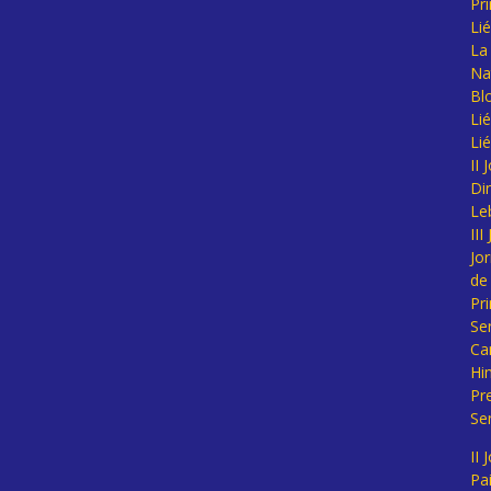
Pr
Li
La 
Na
Bl
Lié
Li
II
Di
Le
II
Jo
de
Pr
Se
Ca
Hi
Pr
Se
II 
Pa