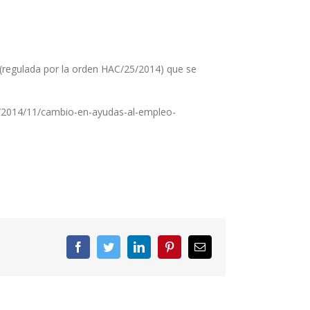
 (regulada por la orden HAC/25/2014) que se
es/2014/11/cambio-en-ayudas-al-empleo-
Facebook
Twitter
LinkedIn
Pinterest
Correo
electrónico