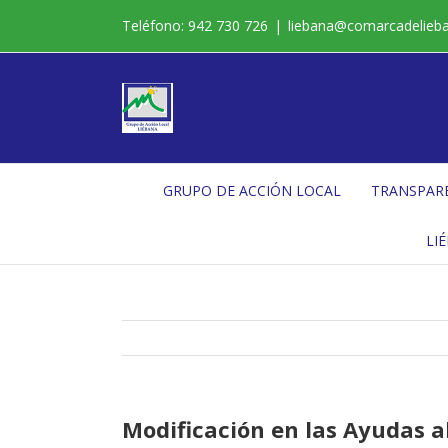
Saltar
Teléfono: 942 730 726
|
liebana@comarcadelieb
al
contenido
GRUPO DE ACCIÓN LOCAL
TRANSPAR
LI
Modificación en las Ayudas 