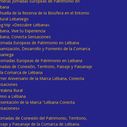
imeras Jornadas Europeas de Patrimonio en
ébana
huella de la Reserva de la Biosfera en el Entorno
tural Lebaniego
og trip: «Descubre Liébana».
bana, Vive tu Experiencia
ébana, Conecta Sensaciones
 Jornada Europeas de Patrimonio en Liébana
namización, Desarrollo y Fomento de la Comarca
baniega
I Jornadas Europeas de Patrimonio en Liébana
rnadas de Conexión, Territorio, Paisaje y Paisanaje
 la Comarca de Liébana
imer Aniversario de la Marca Liébana, Conecta
nsaciones
ntabria Rural
mno a Liébana
esentación de la Marca “Liébana Conecta
nsaciones»
Jornadas de Conexión del Patrimonio, Territorio,
isaje y Paisanaje de la Comarca de Liébana.