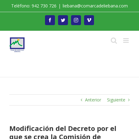
Saltar
Teléfono: 942 730 726
|
liebana@comarcadeliebana.com
al
contenido
Facebook
Twitter
Instagram
Vimeo
Trabajamos por el Desarrollo de la Comarca de
Liébana
Anterior
Siguiente
Modificación del Decreto por el
que se crea la Comisión de