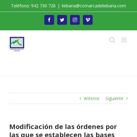
Saltar
Teléfono: 942 730 726
|
liebana@comarcadeliebana.com
al
contenido
Facebook
Twitter
Instagram
Vimeo
Trabajamos por el Desarrollo de la Comarca de
Liébana
Anterior
Siguiente
Modificación de las órdenes por
las que se establecen las bases