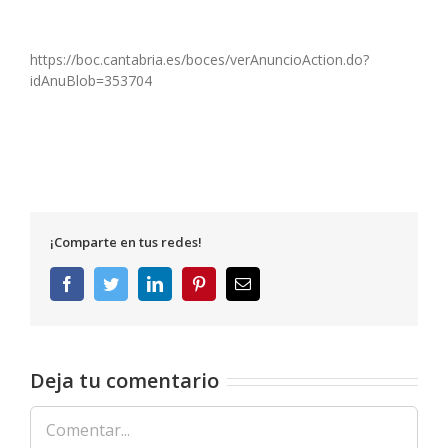
https://boc.cantabria.es/boces/verAnuncioAction.do?
idAnuBlob=353704
¡Comparte en tus redes!
Facebook
Twitter
LinkedIn
Pinterest
Correo
electrónico
Deja tu comentario
Comentar