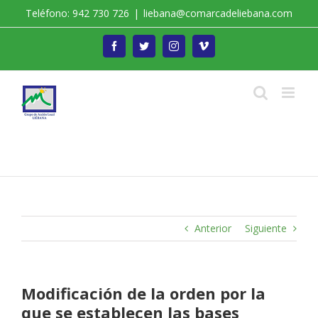
Saltar
Teléfono: 942 730 726
|
liebana@comarcadeliebana.com
al
contenido
Facebook
Twitter
Instagram
Vimeo
Trabajamos por el Desarrollo de la Comarca de
Liébana
Anterior
Siguiente
Modificación de la orden por la
que se establecen las bases