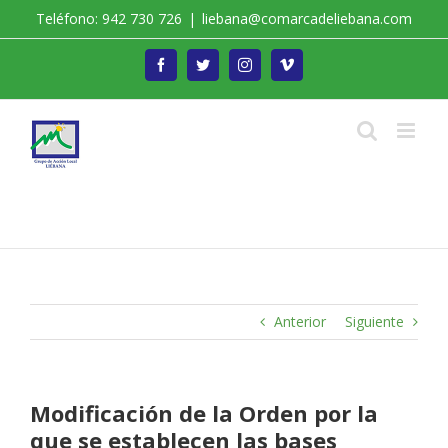
Saltar
Teléfono: 942 730 726
|
liebana@comarcadeliebana.com
al
contenido
Facebook
Twitter
Instagram
Vimeo
Trabajamos por el Desarrollo de la Comarca de
Liébana
Anterior
Siguiente
Modificación de la Orden por la
que se establecen las bases