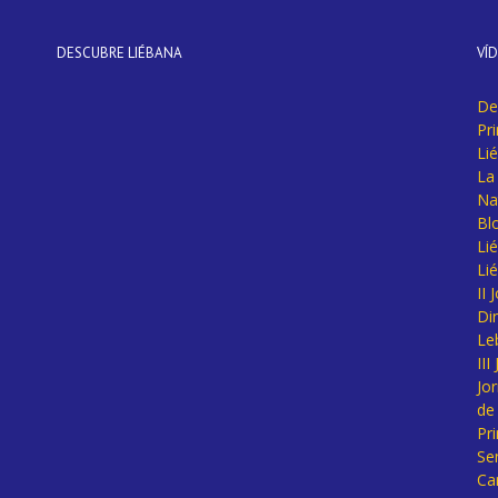
DESCUBRE LIÉBANA
VÍ
De
Pr
Li
La 
Na
Bl
Lié
Li
II
Di
Le
II
Jo
de
Pr
Se
Ca