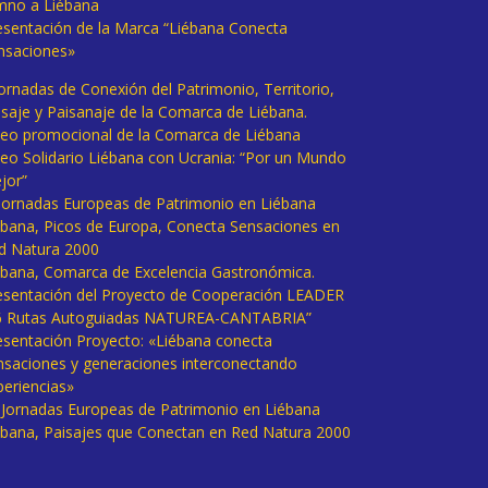
mno a Liébana
esentación de la Marca “Liébana Conecta
nsaciones»
Jornadas de Conexión del Patrimonio, Territorio,
isaje y Paisanaje de la Comarca de Liébana.
deo promocional de la Comarca de Liébana
deo Solidario Liébana con Ucrania: “Por un Mundo
jor”
 Jornadas Europeas de Patrimonio en Liébana
ébana, Picos de Europa, Conecta Sensaciones en
d Natura 2000
ébana, Comarca de Excelencia Gastronómica.
esentación del Proyecto de Cooperación LEADER
6 Rutas Autoguiadas NATUREA-CANTABRIA”
esentación Proyecto: «Liébana conecta
nsaciones y generaciones interconectando
periencias»
I Jornadas Europeas de Patrimonio en Liébana
ébana, Paisajes que Conectan en Red Natura 2000