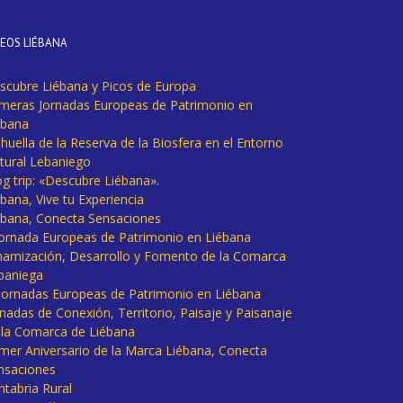
DEOS LIÉBANA
scubre Liébana y Picos de Europa
imeras Jornadas Europeas de Patrimonio en
ébana
huella de la Reserva de la Biosfera en el Entorno
tural Lebaniego
og trip: «Descubre Liébana».
bana, Vive tu Experiencia
ébana, Conecta Sensaciones
 Jornada Europeas de Patrimonio en Liébana
namización, Desarrollo y Fomento de la Comarca
baniega
I Jornadas Europeas de Patrimonio en Liébana
rnadas de Conexión, Territorio, Paisaje y Paisanaje
 la Comarca de Liébana
imer Aniversario de la Marca Liébana, Conecta
nsaciones
ntabria Rural