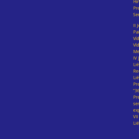
Hi
Pr
Se
II 
Pa
Ví
Ví
Me
IV
Li
Re
Li
Pr
“3
Pr
se
ex
VI
Li