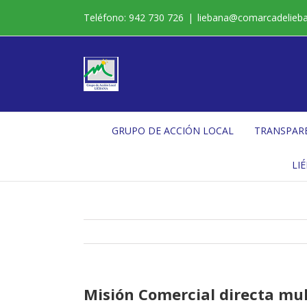
Saltar
Teléfono: 942 730 726
|
liebana@comarcadelieb
al
contenido
GRUPO DE ACCIÓN LOCAL
TRANSPAR
LI
Misión Comercial directa mul