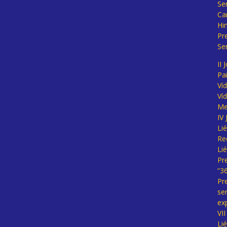
Se
Ca
Hi
Pr
Se
II 
Pa
Ví
Ví
Me
IV
Li
Re
Li
Pr
“3
Pr
se
ex
VI
Li