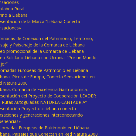
nsaciones
ntabria Rural
mno a Liébana
esentación de la Marca “Liébana Conecta
nsaciones»
Jornadas de Conexión del Patrimonio, Territorio,
isaje y Paisanaje de la Comarca de Liébana.
deo promocional de la Comarca de Liébana
deo Solidario Liébana con Ucrania: “Por un Mundo
jor”
 Jornadas Europeas de Patrimonio en Liébana
ébana, Picos de Europa, Conecta Sensaciones en
d Natura 2000
ébana, Comarca de Excelencia Gastronómica.
esentación del Proyecto de Cooperación LEADER
6 Rutas Autoguiadas NATUREA-CANTABRIA”
esentación Proyecto: «Liébana conecta
nsaciones y generaciones interconectando
periencias»
I Jornadas Europeas de Patrimonio en Liébana
ébana, Paisajes que Conectan en Red Natura 2000