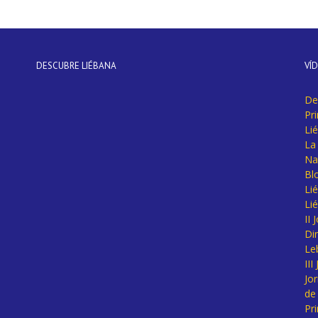
DESCUBRE LIÉBANA
VÍ
De
Pr
Li
La 
Na
Bl
Lié
Li
II
Di
Le
II
Jo
de
Pr