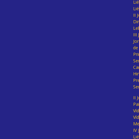
Lié
Li
II
Di
Le
II
Jo
de
Pr
Se
Ca
Hi
Pr
Se
II 
Pa
Ví
Ví
Me
IV
Li