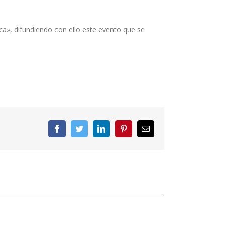
a», difundiendo con ello este evento que se
Facebook
Twitter
LinkedIn
Pinterest
Correo
electrónico