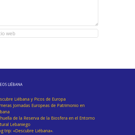
DEOS LIÉBANA
scubre Liébana y Picos de Europa
imeras Jornadas Europeas de Patrimonio en
ébana
huella de la Reserva de la Biosfera en el Entorno
tural Lebaniego
og trip: «Descubre Liébana».