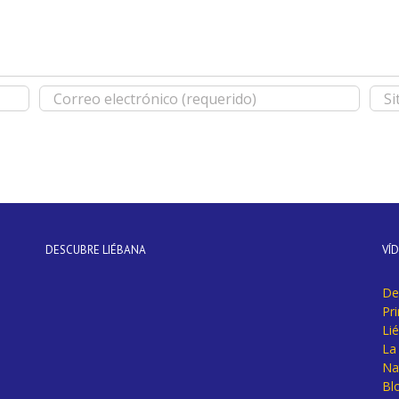
DESCUBRE LIÉBANA
VÍ
De
Pr
Li
La 
Na
Bl