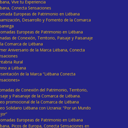
bana, Vive tu Experiencia
ébana, Conecta Sensaciones
 Jornada Europeas de Patrimonio en Liébana
namización, Desarrollo y Fomento de la Comarca
baniega
I Jornadas Europeas de Patrimonio en Liébana
rnadas de Conexión, Territorio, Paisaje y Paisanaje
 la Comarca de Liébana
imer Aniversario de la Marca Liébana, Conecta
nsaciones
ntabria Rural
mno a Liébana
esentación de la Marca “Liébana Conecta
nsaciones»
Jornadas de Conexión del Patrimonio, Territorio,
isaje y Paisanaje de la Comarca de Liébana.
deo promocional de la Comarca de Liébana
deo Solidario Liébana con Ucrania: “Por un Mundo
jor”
 Jornadas Europeas de Patrimonio en Liébana
ébana, Picos de Europa, Conecta Sensaciones en