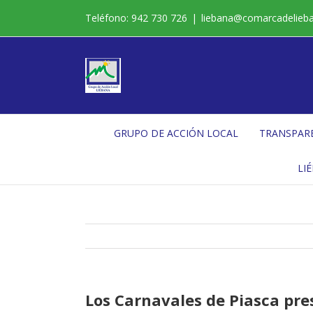
Saltar
Teléfono: 942 730 726
|
liebana@comarcadelieb
al
contenido
GRUPO DE ACCIÓN LOCAL
TRANSPAR
LI
Los Carnavales de Piasca pre