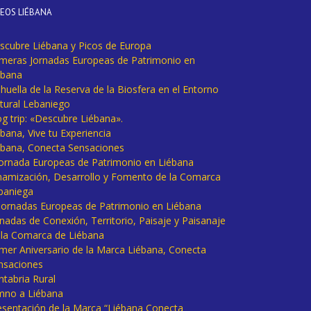
DEOS LIÉBANA
scubre Liébana y Picos de Europa
imeras Jornadas Europeas de Patrimonio en
ébana
huella de la Reserva de la Biosfera en el Entorno
tural Lebaniego
og trip: «Descubre Liébana».
bana, Vive tu Experiencia
ébana, Conecta Sensaciones
 Jornada Europeas de Patrimonio en Liébana
namización, Desarrollo y Fomento de la Comarca
baniega
I Jornadas Europeas de Patrimonio en Liébana
rnadas de Conexión, Territorio, Paisaje y Paisanaje
 la Comarca de Liébana
imer Aniversario de la Marca Liébana, Conecta
nsaciones
ntabria Rural
mno a Liébana
esentación de la Marca “Liébana Conecta