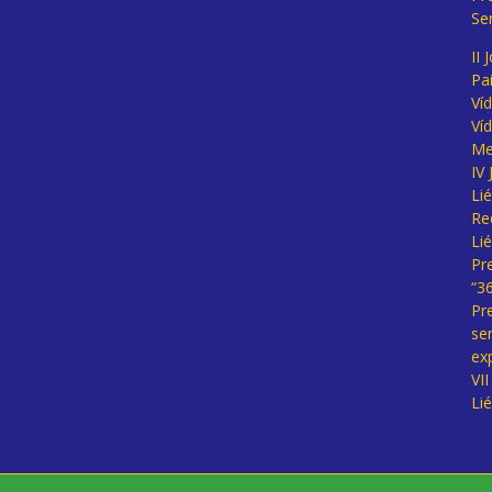
Se
II 
Pa
Ví
Ví
Me
IV
Li
Re
Li
Pr
“3
Pr
se
ex
VI
Li