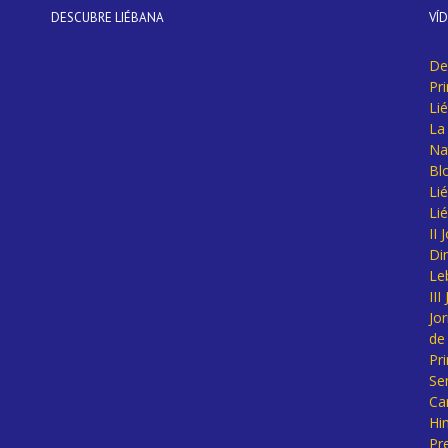
DESCUBRE LIÉBANA
VÍ
De
Pr
Li
La 
Na
Bl
Lié
Li
II
Di
Le
II
Jo
de
Pr
Se
Ca
Hi
Pr