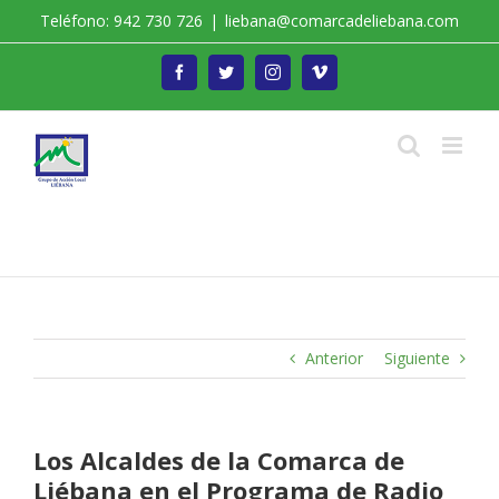
Saltar
Teléfono: 942 730 726
|
liebana@comarcadeliebana.com
al
contenido
Facebook
Twitter
Instagram
Vimeo
Trabajamos por el Desarrollo de la Comarca de
Liébana
Anterior
Siguiente
Los Alcaldes de la Comarca de
Liébana en el Programa de Radio