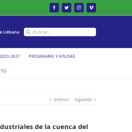
Facebook
Twitter
Instagram
Vimeo
Buscar:
e Liébana
2023-2027
PROGRAMAS Y AYUDAS
CTO
Anterior
Siguiente
ustriales de la cuenca del