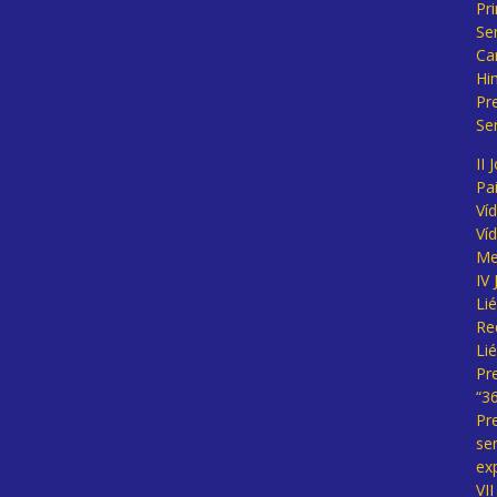
Pr
Se
Ca
Hi
Pr
Se
II 
Pa
Ví
Ví
Me
IV
Li
Re
Li
Pr
“3
Pr
se
ex
VI