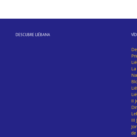
DESCUBRE LIÉBANA
VÍ
De
Pr
Li
La 
Na
Bl
Lié
Li
II
Di
Le
II
Jo
de