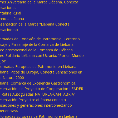
imer Aniversario de la Marca Liébana, Conecta
nsaciones
ntabria Rural
mno a Liébana
esentación de la Marca “Liébana Conecta
nsaciones»
Jornadas de Conexión del Patrimonio, Territorio,
isaje y Paisanaje de la Comarca de Liébana.
deo promocional de la Comarca de Liébana
deo Solidario Liébana con Ucrania: “Por un Mundo
jor”
 Jornadas Europeas de Patrimonio en Liébana
ébana, Picos de Europa, Conecta Sensaciones en
d Natura 2000
ébana, Comarca de Excelencia Gastronómica.
esentación del Proyecto de Cooperación LEADER
6 Rutas Autoguiadas NATUREA-CANTABRIA”
esentación Proyecto: «Liébana conecta
nsaciones y generaciones interconectando
periencias»
I Jornadas Europeas de Patrimonio en Liébana