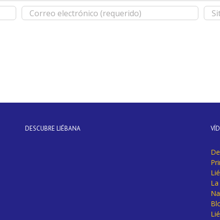
DESCUBRE LIÉBANA
VÍ
De
Pr
Li
La 
Na
Bl
Lié