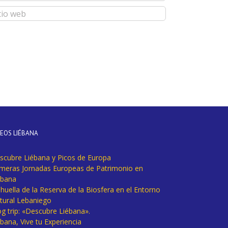
DEOS LIÉBANA
scubre Liébana y Picos de Europa
imeras Jornadas Europeas de Patrimonio en
ébana
huella de la Reserva de la Biosfera en el Entorno
tural Lebaniego
og trip: «Descubre Liébana».
bana, Vive tu Experiencia