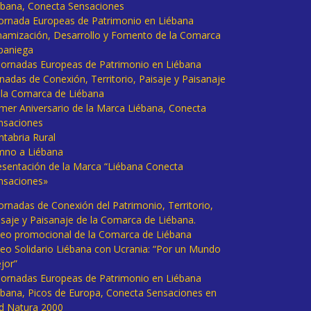
ébana, Conecta Sensaciones
 Jornada Europeas de Patrimonio en Liébana
namización, Desarrollo y Fomento de la Comarca
baniega
I Jornadas Europeas de Patrimonio en Liébana
rnadas de Conexión, Territorio, Paisaje y Paisanaje
 la Comarca de Liébana
imer Aniversario de la Marca Liébana, Conecta
nsaciones
ntabria Rural
mno a Liébana
esentación de la Marca “Liébana Conecta
nsaciones»
Jornadas de Conexión del Patrimonio, Territorio,
isaje y Paisanaje de la Comarca de Liébana.
deo promocional de la Comarca de Liébana
deo Solidario Liébana con Ucrania: “Por un Mundo
jor”
 Jornadas Europeas de Patrimonio en Liébana
ébana, Picos de Europa, Conecta Sensaciones en
d Natura 2000