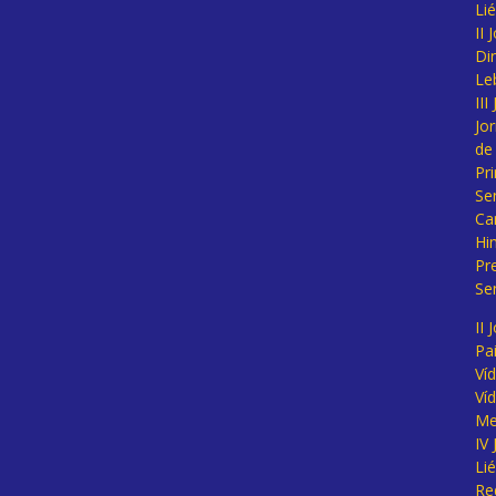
Li
II
Di
Le
II
Jo
de
Pr
Se
Ca
Hi
Pr
Se
II 
Pa
Ví
Ví
Me
IV
Li
Re