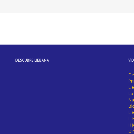
DESCUBRE LIÉBANA
VÍ
De
Pr
Li
La 
Na
Bl
Lié
Li
II
Di