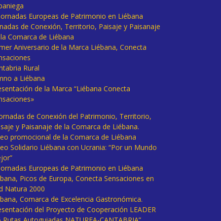
baniega
I Jornadas Europeas de Patrimonio en Liébana
rnadas de Conexión, Territorio, Paisaje y Paisanaje
 la Comarca de Liébana
imer Aniversario de la Marca Liébana, Conecta
nsaciones
ntabria Rural
mno a Liébana
esentación de la Marca “Liébana Conecta
nsaciones»
Jornadas de Conexión del Patrimonio, Territorio,
isaje y Paisanaje de la Comarca de Liébana.
deo promocional de la Comarca de Liébana
deo Solidario Liébana con Ucrania: “Por un Mundo
jor”
 Jornadas Europeas de Patrimonio en Liébana
ébana, Picos de Europa, Conecta Sensaciones en
d Natura 2000
ébana, Comarca de Excelencia Gastronómica.
esentación del Proyecto de Cooperación LEADER
6 Rutas Autoguiadas NATUREA-CANTABRIA”