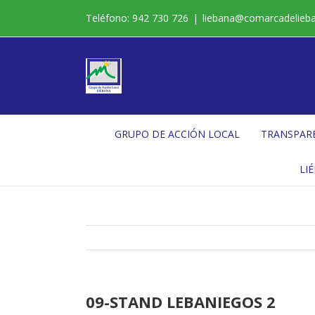
Saltar
Teléfono: 942 730 726
|
liebana@comarcadelieb
al
contenido
GRUPO DE ACCIÓN LOCAL
TRANSPAR
LI
09-STAND LEBANIEGOS 2