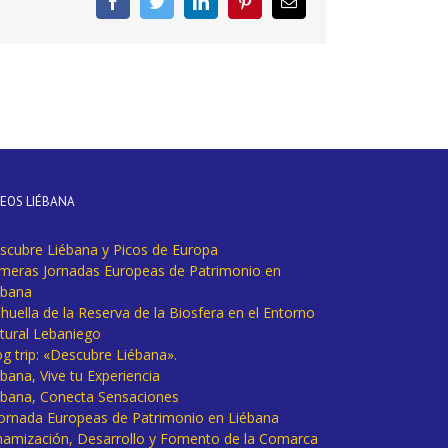
Facebook
Twitter
LinkedIn
Pinterest
Correo
electrónico
DEOS LIÉBANA
scubre Liébana y Picos de Europa
imeras Jornadas Europeas de Patrimonio en
ébana
huella de la Reserva de la Biosfera en el Entorno
tural Lebaniego
og trip: «Descubre Liébana».
bana, Vive tu Experiencia
ébana, Conecta Sensaciones
 Jornada Europeas de Patrimonio en Liébana
namización, Desarrollo y Fomento de la Comarca