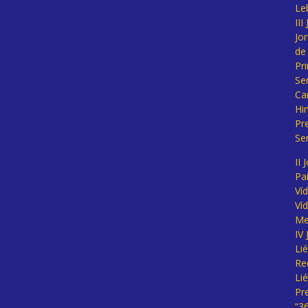
Le
II
Jo
de
Pr
Se
Ca
Hi
Pr
Se
II 
Pa
Ví
Ví
Me
IV
Li
Re
Li
Pr
“3