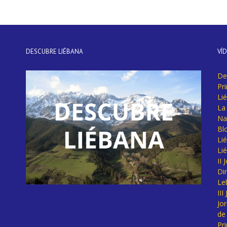
DESCUBRE LIÉBANA
VÍ
De
Pr
Li
La 
Na
Bl
Lié
Li
II
Di
Le
II
Jo
de
Pr