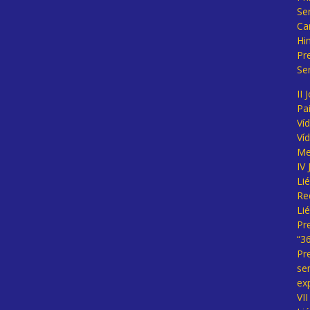
Se
Ca
Hi
Pr
Se
II 
Pa
Ví
Ví
Me
IV
Li
Re
Li
Pr
“3
Pr
se
ex
VI