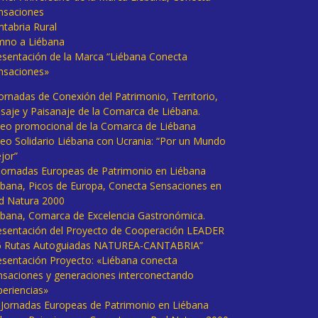
nsaciones
ntabria Rural
mno a Liébana
esentación de la Marca “Liébana Conecta
nsaciones»
Jornadas de Conexión del Patrimonio, Territorio,
isaje y Paisanaje de la Comarca de Liébana.
deo promocional de la Comarca de Liébana
deo Solidario Liébana con Ucrania: “Por un Mundo
jor”
 Jornadas Europeas de Patrimonio en Liébana
ébana, Picos de Europa, Conecta Sensaciones en
d Natura 2000
ébana, Comarca de Excelencia Gastronómica.
esentación del Proyecto de Cooperación LEADER
6 Rutas Autoguiadas NATUREA-CANTABRIA”
esentación Proyecto: «Liébana conecta
nsaciones y generaciones interconectando
periencias»
I Jornadas Europeas de Patrimonio en Liébana