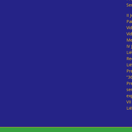
Se
II 
Pa
Ví
Ví
Me
IV
Li
Re
Li
Pr
“3
Pr
se
ex
VI
Li