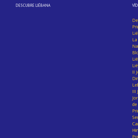
DESCUBRE LIÉBANA
VÍ
De
Pr
Li
La 
Na
Bl
Lié
Li
II
Di
Le
II
Jo
de
Pr
Se
Ca
Hi
Pr