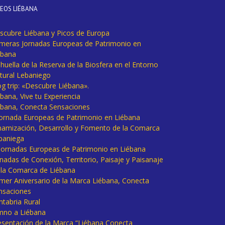
DEOS LIÉBANA
scubre Liébana y Picos de Europa
imeras Jornadas Europeas de Patrimonio en
ébana
huella de la Reserva de la Biosfera en el Entorno
tural Lebaniego
og trip: «Descubre Liébana».
bana, Vive tu Experiencia
ébana, Conecta Sensaciones
 Jornada Europeas de Patrimonio en Liébana
namización, Desarrollo y Fomento de la Comarca
baniega
I Jornadas Europeas de Patrimonio en Liébana
rnadas de Conexión, Territorio, Paisaje y Paisanaje
 la Comarca de Liébana
imer Aniversario de la Marca Liébana, Conecta
nsaciones
ntabria Rural
mno a Liébana
esentación de la Marca “Liébana Conecta