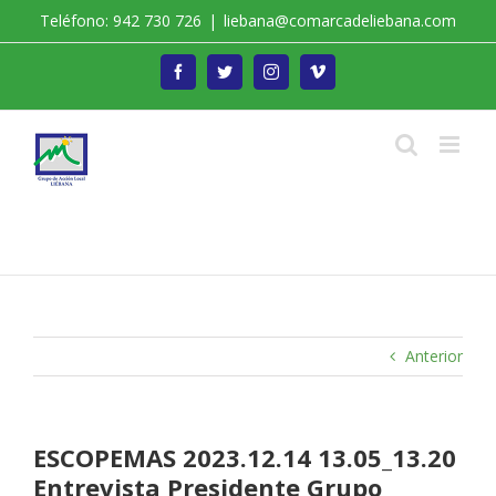
Saltar
Teléfono: 942 730 726
|
liebana@comarcadeliebana.com
al
contenido
Facebook
Twitter
Instagram
Vimeo
Trabajamos por el Desarrollo de la Comarca de
Liébana
Anterior
ESCOPEMAS 2023.12.14 13.05_13.20
Entrevista Presidente Grupo