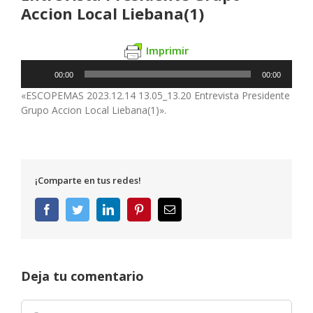
Accion Local Liebana(1)
Imprimir
Reproductor
00:00
00:00
de
«ESCOPEMAS 2023.12.14 13.05_13.20 Entrevista Presidente
audio
Grupo Accion Local Liebana(1)».
¡Comparte en tus redes!
Facebook
Twitter
LinkedIn
Pinterest
Correo
electrónico
Deja tu comentario
Comentar