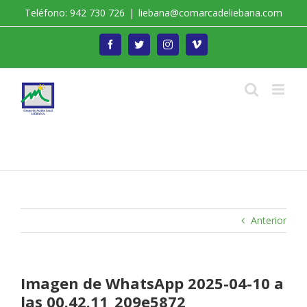
Saltar
Teléfono: 942 730 726
|
liebana@comarcadeliebana.com
al
contenido
Facebook
Twitter
Instagram
Vimeo
Trabajamos por el Desarrollo de la Comarca de
Liébana
Anterior
Imagen de WhatsApp 2025-04-10 a
las 00.42.11_209e5872