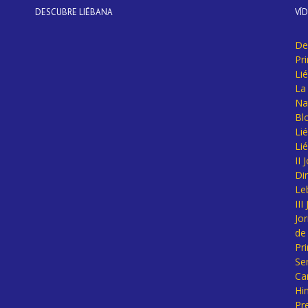
DESCUBRE LIÉBANA
VÍ
De
Pr
Li
La 
Na
Bl
Lié
Li
II
Di
Le
II
Jo
de
Pr
Se
Ca
Hi
Pr