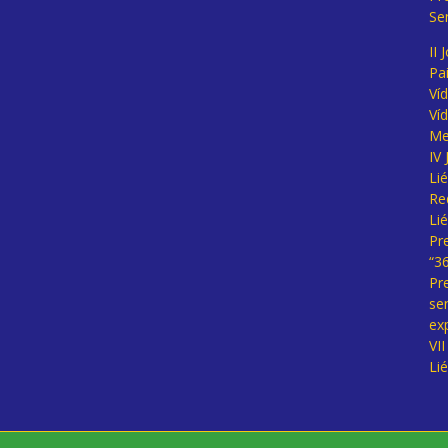
Se
II 
Pa
Ví
Ví
Me
IV
Li
Re
Li
Pr
“3
Pr
se
ex
VI
Li