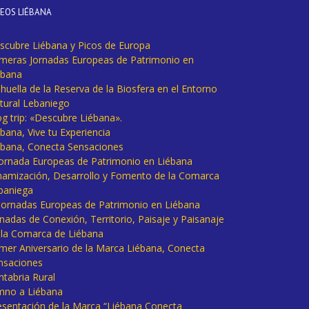
DEOS LIÉBANA
scubre Liébana y Picos de Europa
imeras Jornadas Europeas de Patrimonio en
ébana
huella de la Reserva de la Biosfera en el Entorno
tural Lebaniego
og trip: «Descubre Liébana».
bana, Vive tu Experiencia
ébana, Conecta Sensaciones
 Jornada Europeas de Patrimonio en Liébana
namización, Desarrollo y Fomento de la Comarca
baniega
I Jornadas Europeas de Patrimonio en Liébana
rnadas de Conexión, Territorio, Paisaje y Paisanaje
 la Comarca de Liébana
imer Aniversario de la Marca Liébana, Conecta
nsaciones
ntabria Rural
mno a Liébana
esentación de la Marca “Liébana Conecta