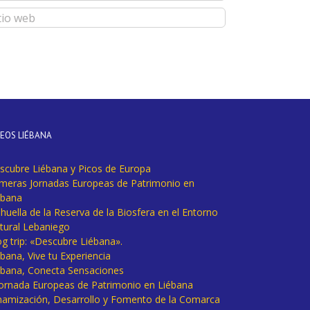
DEOS LIÉBANA
scubre Liébana y Picos de Europa
imeras Jornadas Europeas de Patrimonio en
ébana
huella de la Reserva de la Biosfera en el Entorno
tural Lebaniego
og trip: «Descubre Liébana».
bana, Vive tu Experiencia
ébana, Conecta Sensaciones
 Jornada Europeas de Patrimonio en Liébana
namización, Desarrollo y Fomento de la Comarca