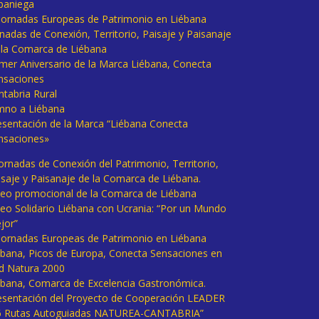
baniega
I Jornadas Europeas de Patrimonio en Liébana
rnadas de Conexión, Territorio, Paisaje y Paisanaje
 la Comarca de Liébana
imer Aniversario de la Marca Liébana, Conecta
nsaciones
ntabria Rural
mno a Liébana
esentación de la Marca “Liébana Conecta
nsaciones»
Jornadas de Conexión del Patrimonio, Territorio,
isaje y Paisanaje de la Comarca de Liébana.
deo promocional de la Comarca de Liébana
deo Solidario Liébana con Ucrania: “Por un Mundo
jor”
 Jornadas Europeas de Patrimonio en Liébana
ébana, Picos de Europa, Conecta Sensaciones en
d Natura 2000
ébana, Comarca de Excelencia Gastronómica.
esentación del Proyecto de Cooperación LEADER
6 Rutas Autoguiadas NATUREA-CANTABRIA”