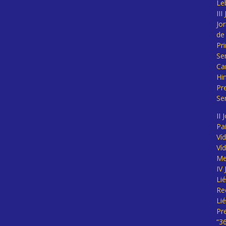
Le
II
Jo
de
Pr
Se
Ca
Hi
Pr
Se
II 
Pa
Ví
Ví
Me
IV
Li
Re
Li
Pr
“3