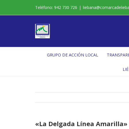
Saltar
Teléfono: 942 730 726
|
liebana@comarcadelieb
al
contenido
GRUPO DE ACCIÓN LOCAL
TRANSPAR
LI
«La Delgada Línea Amarilla» 