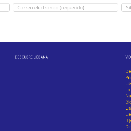
DESCUBRE LIÉBANA
VÍ
De
Pr
Li
La 
Na
Bl
Lié
Li
II
Di