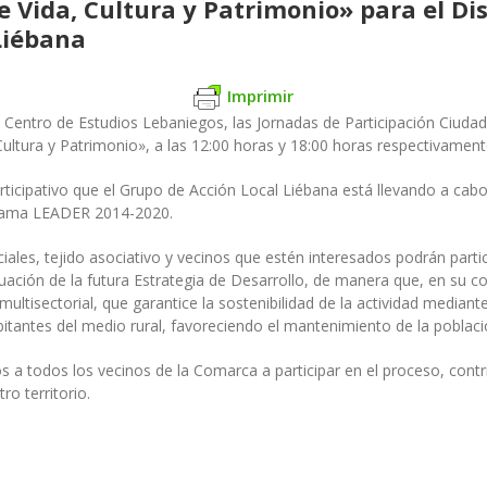
de Vida, Cultura y Patrimonio» para el D
Liébana
Imprimir
l Centro de Estudios Lebaniegos, las Jornadas de Participación Ciuda
Cultura y Patrimonio», a las 12:00 horas y 18:00 horas respectivament
ticipativo que el Grupo de Acción Local Liébana está llevando a cabo
ograma LEADER 2014-2020.
iales, tejido asociativo y vecinos que estén interesados podrán part
tuación de la futura Estrategia de Desarrollo, de manera que, en su co
ultisectorial, que garantice la sostenibilidad de la actividad mediant
bitantes del medio rural, favoreciendo el mantenimiento de la población 
a todos los vecinos de la Comarca a participar en el proceso, contr
o territorio.