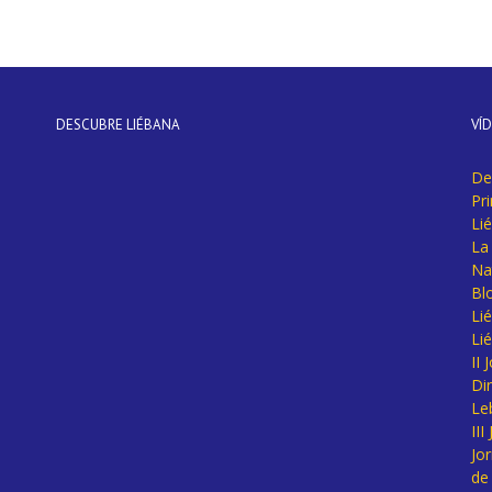
DESCUBRE LIÉBANA
VÍ
De
Pr
Li
La 
Na
Bl
Lié
Li
II
Di
Le
II
Jo
de