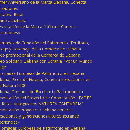
imer Aniversario de la Marca Liébana, Conecta
nsaciones
ntabria Rural
mno a Liébana
esentación de la Marca “Liébana Conecta
nsaciones»
Jornadas de Conexión del Patrimonio, Territorio,
isaje y Paisanaje de la Comarca de Liébana.
deo promocional de la Comarca de Liébana
deo Solidario Liébana con Ucrania: “Por un Mundo
jor”
 Jornadas Europeas de Patrimonio en Liébana
ébana, Picos de Europa, Conecta Sensaciones en
d Natura 2000
ébana, Comarca de Excelencia Gastronómica.
esentación del Proyecto de Cooperación LEADER
6 Rutas Autoguiadas NATUREA-CANTABRIA”
esentación Proyecto: «Liébana conecta
nsaciones y generaciones interconectando
periencias»
I Jornadas Europeas de Patrimonio en Liébana