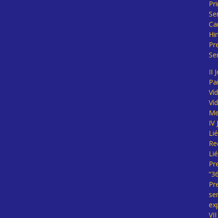
Pr
Se
Ca
Hi
Pr
Se
II 
Pa
Ví
Ví
Me
IV
Li
Re
Li
Pr
“3
Pr
se
ex
VI