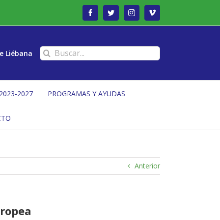
Facebook
Twitter
Instagram
Vimeo
Buscar:
e Liébana
2023-2027
PROGRAMAS Y AYUDAS
CTO
Anterior
uropea