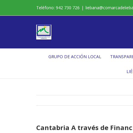
Saltar
Teléfono: 942 730 726
|
liebana@comarcadelieb
al
contenido
GRUPO DE ACCIÓN LOCAL
TRANSPAR
LI
Cantabria A través de Financ