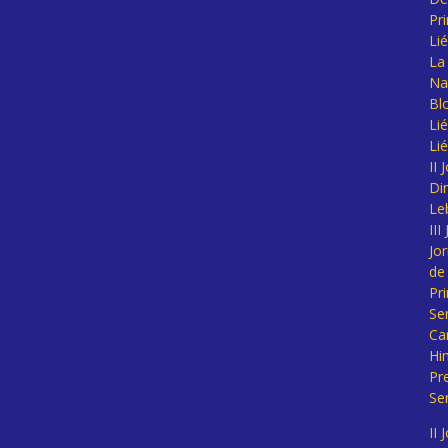
Pr
Li
La 
Na
Bl
Lié
Li
II
Di
Le
II
Jo
de
Pr
Se
Ca
Hi
Pr
Se
II 