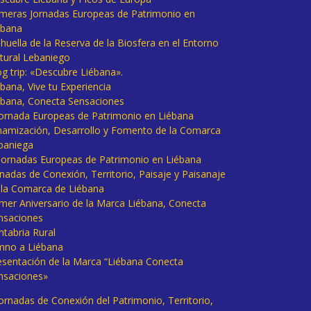
imeras Jornadas Europeas de Patrimonio en
ébana
huella de la Reserva de la Biosfera en el Entorno
tural Lebaniego
og trip: «Descubre Liébana».
bana, Vive tu Experiencia
ébana, Conecta Sensaciones
 Jornada Europeas de Patrimonio en Liébana
namización, Desarrollo y Fomento de la Comarca
baniega
I Jornadas Europeas de Patrimonio en Liébana
rnadas de Conexión, Territorio, Paisaje y Paisanaje
 la Comarca de Liébana
imer Aniversario de la Marca Liébana, Conecta
nsaciones
ntabria Rural
mno a Liébana
esentación de la Marca “Liébana Conecta
nsaciones»
Jornadas de Conexión del Patrimonio, Territorio,