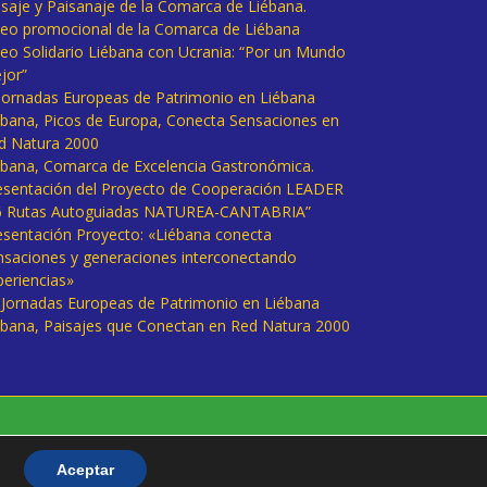
isaje y Paisanaje de la Comarca de Liébana.
deo promocional de la Comarca de Liébana
deo Solidario Liébana con Ucrania: “Por un Mundo
jor”
 Jornadas Europeas de Patrimonio en Liébana
ébana, Picos de Europa, Conecta Sensaciones en
d Natura 2000
ébana, Comarca de Excelencia Gastronómica.
esentación del Proyecto de Cooperación LEADER
6 Rutas Autoguiadas NATUREA-CANTABRIA”
esentación Proyecto: «Liébana conecta
nsaciones y generaciones interconectando
periencias»
I Jornadas Europeas de Patrimonio en Liébana
ébana, Paisajes que Conectan en Red Natura 2000
Aceptar