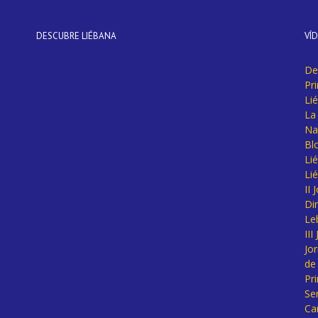
DESCUBRE LIÉBANA
VÍ
De
Pr
Li
La 
Na
Bl
Lié
Li
II
Di
Le
II
Jo
de
Pr
Se
Ca