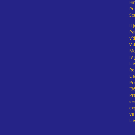
Hi
Pr
Se
II 
Pa
Ví
Ví
Me
IV
Li
Re
Li
Pr
“3
Pr
se
ex
VI
Li