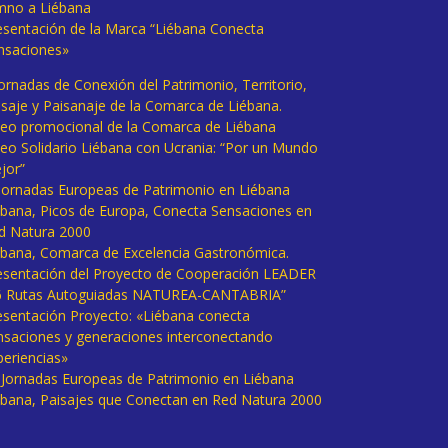
mno a Liébana
esentación de la Marca “Liébana Conecta
nsaciones»
Jornadas de Conexión del Patrimonio, Territorio,
isaje y Paisanaje de la Comarca de Liébana.
deo promocional de la Comarca de Liébana
deo Solidario Liébana con Ucrania: “Por un Mundo
jor”
 Jornadas Europeas de Patrimonio en Liébana
ébana, Picos de Europa, Conecta Sensaciones en
d Natura 2000
ébana, Comarca de Excelencia Gastronómica.
esentación del Proyecto de Cooperación LEADER
6 Rutas Autoguiadas NATUREA-CANTABRIA”
esentación Proyecto: «Liébana conecta
nsaciones y generaciones interconectando
periencias»
I Jornadas Europeas de Patrimonio en Liébana
ébana, Paisajes que Conectan en Red Natura 2000