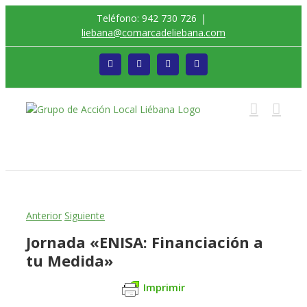
Saltar
Teléfono: 942 730 726
|
al
liebana@comarcadeliebana.com
contenido
Facebook
Twitter
Instagram
Vimeo
Trabajamos por el Desarrollo de la Comarca de
Liébana
Anterior
Siguiente
Jornada «ENISA: Financiación a
tu Medida»
Imprimir