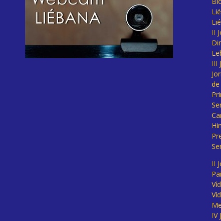
Bl
Lié
Li
II
Di
Le
II
Jo
de
Pr
Se
Ca
Hi
Pr
Se
II 
Pa
Ví
Ví
Me
IV