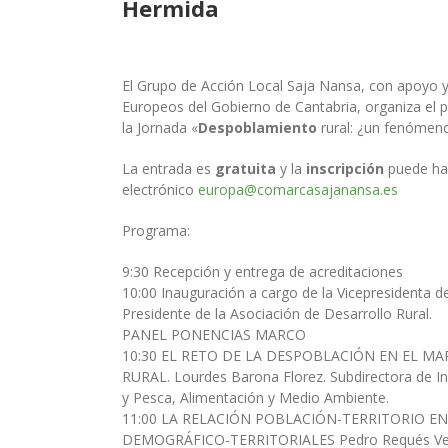
Hermida
El Grupo de Acción Local Saja Nansa, con apoyo y
Europeos del Gobierno de Cantabria, organiza el p
la Jornada «
Despoblamiento
rural: ¿un fenómeno
La entrada es
gratuita
y la
inscripción
puede hac
electrónico
europa@comarcasajanansa.es
Programa:
9:30 Recepción y entrega de acreditaciones
10:00 Inauguración a cargo de la Vicepresidenta 
Presidente de la Asociación de Desarrollo Rural.
PANEL PONENCIAS MARCO
10:30 EL RETO DE LA DESPOBLACIÓN EN EL MA
RURAL. Lourdes Barona Florez. Subdirectora de In
y Pesca, Alimentación y Medio Ambiente.
11:00 LA RELACIÓN POBLACIÓN-TERRITORIO E
DEMOGRÁFICO-TERRITORIALES Pedro Requés Velasc