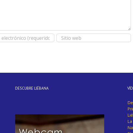
DESCUBRE LIÉBANA
VÍ
De
Pr
Li
La 
Na