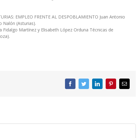
TURIAS: EMPLEO FRENTE AL DESPOBLAMIENTO Juan Antonio
 Nalón (Asturias).
dalgo Martínez y Elisabeth López Orduna Técnicas de
goza).
Facebook
Twitter
LinkedIn
Pinterest
Corre
elect