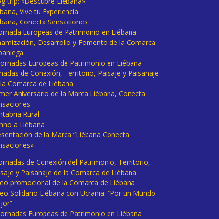
og trip: «Descubre Liébana».
bana, Vive tu Experiencia
ébana, Conecta Sensaciones
 Jornada Europeas de Patrimonio en Liébana
namización, Desarrollo y Fomento de la Comarca
baniega
I Jornadas Europeas de Patrimonio en Liébana
rnadas de Conexión, Territorio, Paisaje y Paisanaje
 la Comarca de Liébana
imer Aniversario de la Marca Liébana, Conecta
nsaciones
ntabria Rural
mno a Liébana
esentación de la Marca “Liébana Conecta
nsaciones»
Jornadas de Conexión del Patrimonio, Territorio,
isaje y Paisanaje de la Comarca de Liébana.
deo promocional de la Comarca de Liébana
deo Solidario Liébana con Ucrania: “Por un Mundo
jor”
 Jornadas Europeas de Patrimonio en Liébana