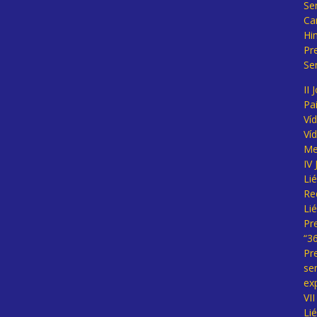
Se
Ca
Hi
Pr
Se
II 
Pa
Ví
Ví
Me
IV
Li
Re
Li
Pr
“3
Pr
se
ex
VI
Li