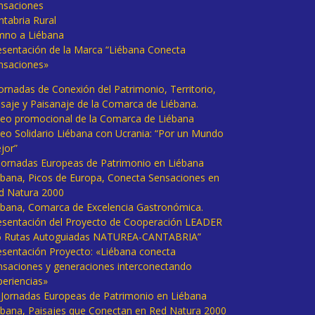
nsaciones
ntabria Rural
mno a Liébana
esentación de la Marca “Liébana Conecta
nsaciones»
Jornadas de Conexión del Patrimonio, Territorio,
isaje y Paisanaje de la Comarca de Liébana.
deo promocional de la Comarca de Liébana
deo Solidario Liébana con Ucrania: “Por un Mundo
jor”
 Jornadas Europeas de Patrimonio en Liébana
ébana, Picos de Europa, Conecta Sensaciones en
d Natura 2000
ébana, Comarca de Excelencia Gastronómica.
esentación del Proyecto de Cooperación LEADER
6 Rutas Autoguiadas NATUREA-CANTABRIA”
esentación Proyecto: «Liébana conecta
nsaciones y generaciones interconectando
periencias»
I Jornadas Europeas de Patrimonio en Liébana
ébana, Paisajes que Conectan en Red Natura 2000