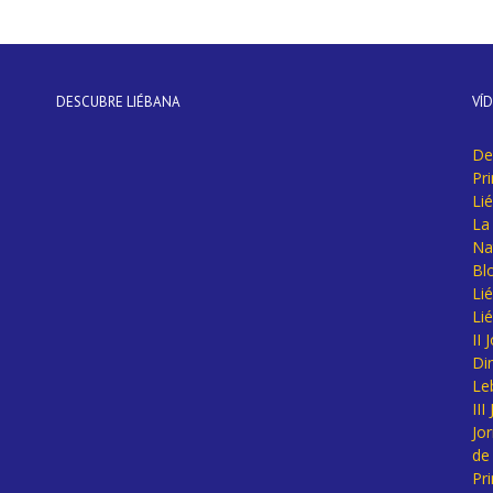
DESCUBRE LIÉBANA
VÍ
De
Pr
Li
La 
Na
Bl
Lié
Li
II
Di
Le
II
Jo
de
Pr