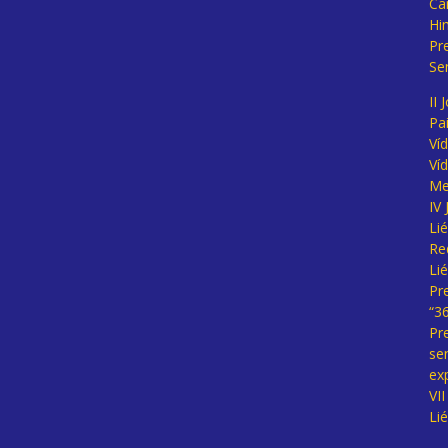
Ca
Hi
Pr
Se
II 
Pa
Ví
Ví
Me
IV
Li
Re
Li
Pr
“3
Pr
se
ex
VI
Li