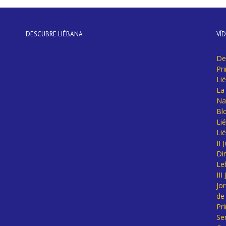
DESCUBRE LIÉBANA
VÍ
De
Pr
Li
La 
Na
Bl
Lié
Li
II
Di
Le
II
Jo
de
Pr
Se