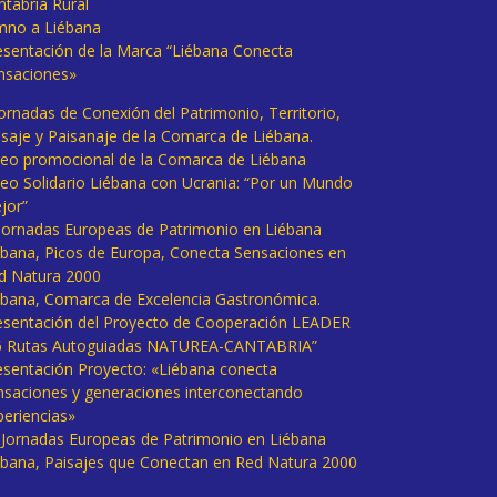
ntabria Rural
mno a Liébana
esentación de la Marca “Liébana Conecta
nsaciones»
Jornadas de Conexión del Patrimonio, Territorio,
isaje y Paisanaje de la Comarca de Liébana.
deo promocional de la Comarca de Liébana
deo Solidario Liébana con Ucrania: “Por un Mundo
jor”
 Jornadas Europeas de Patrimonio en Liébana
ébana, Picos de Europa, Conecta Sensaciones en
d Natura 2000
ébana, Comarca de Excelencia Gastronómica.
esentación del Proyecto de Cooperación LEADER
6 Rutas Autoguiadas NATUREA-CANTABRIA”
esentación Proyecto: «Liébana conecta
nsaciones y generaciones interconectando
periencias»
I Jornadas Europeas de Patrimonio en Liébana
ébana, Paisajes que Conectan en Red Natura 2000