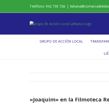
Saltar
Teléfono: 942 730 726
|
liebana@comarcadelieb
al
contenido
GRUPO DE ACCIÓN LOCAL
TRANSPAR
LI
«Joaquim» en la Filmoteca R