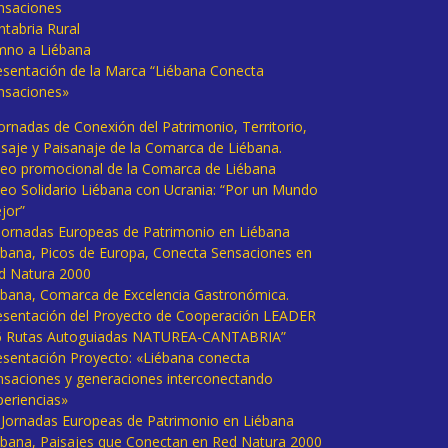
nsaciones
ntabria Rural
mno a Liébana
esentación de la Marca “Liébana Conecta
nsaciones»
Jornadas de Conexión del Patrimonio, Territorio,
isaje y Paisanaje de la Comarca de Liébana.
deo promocional de la Comarca de Liébana
deo Solidario Liébana con Ucrania: “Por un Mundo
jor”
 Jornadas Europeas de Patrimonio en Liébana
ébana, Picos de Europa, Conecta Sensaciones en
d Natura 2000
ébana, Comarca de Excelencia Gastronómica.
esentación del Proyecto de Cooperación LEADER
6 Rutas Autoguiadas NATUREA-CANTABRIA”
esentación Proyecto: «Liébana conecta
nsaciones y generaciones interconectando
periencias»
I Jornadas Europeas de Patrimonio en Liébana
ébana, Paisajes que Conectan en Red Natura 2000