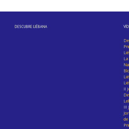
DESCUBRE LIÉBANA
VÍ
De
Pr
Li
La 
Na
Bl
Lié
Li
II
Di
Le
II
Jo
de
Pr