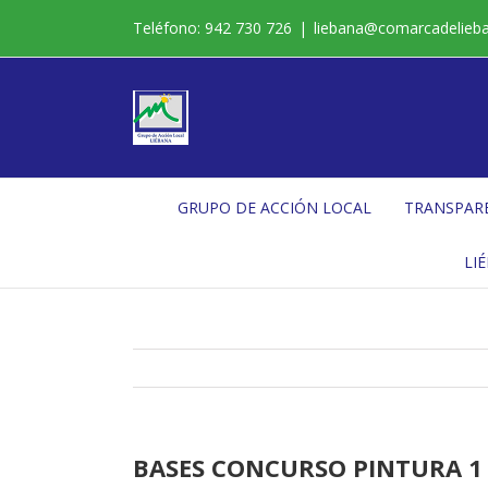
Saltar
Teléfono: 942 730 726
|
liebana@comarcadelieb
al
contenido
GRUPO DE ACCIÓN LOCAL
TRANSPAR
LI
BASES CONCURSO PINTURA 1