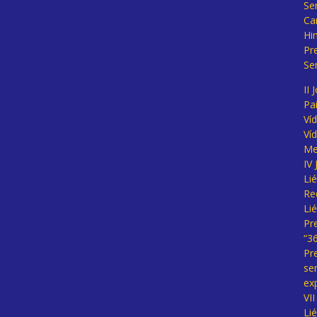
Se
Ca
Hi
Pr
Se
II 
Pa
Ví
Ví
Me
IV
Li
Re
Li
Pr
“3
Pr
se
ex
VI
Li