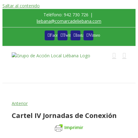
Saltar al contenido
Teléfono: 942 730 726
|
liebana@comarcadeliebana.com
Facebook
Twitter
Instagram
Vimeo
Trabajamos por el Desarrollo de la Comarca de
Liébana
Anterior
Cartel IV Jornadas de Conexión
Imprimir