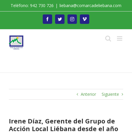
Saltar
Teléfono: 942 730 726
|
liebana@comarcadeliebana.com
al
contenido
Facebook
Twitter
Instagram
Vimeo
Trabajamos por el Desarrollo de la Comarca de
Liébana
Anterior
Siguiente
Irene Díaz, Gerente del Grupo de
Acción Local Liébana desde el año