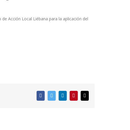
de Acción Local Liébana para la aplicación del
Facebook
Twitter
LinkedIn
Pinterest
Correo
electrónico