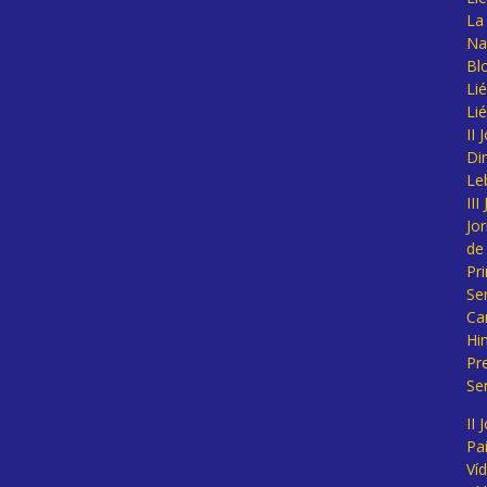
La 
Na
Bl
Lié
Li
II
Di
Le
II
Jo
de
Pr
Se
Ca
Hi
Pr
Se
II 
Pa
Ví