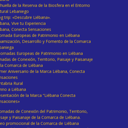
huella de la Reserva de la Biosfera en el Entorno
tural Lebaniego
og trip: «Descubre Liébana».
bana, Vive tu Experiencia
ébana, Conecta Sensaciones
 Jornada Europeas de Patrimonio en Liébana
namización, Desarrollo y Fomento de la Comarca
baniega
I Jornadas Europeas de Patrimonio en Liébana
rnadas de Conexión, Territorio, Paisaje y Paisanaje
 la Comarca de Liébana
imer Aniversario de la Marca Liébana, Conecta
nsaciones
ntabria Rural
mno a Liébana
esentación de la Marca “Liébana Conecta
nsaciones»
Jornadas de Conexión del Patrimonio, Territorio,
isaje y Paisanaje de la Comarca de Liébana.
deo promocional de la Comarca de Liébana