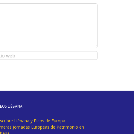
DEOS LIÉBANA
scubre Liébana y Picos de Europa
imeras Jornadas Europeas de Patrimonio en
ébana