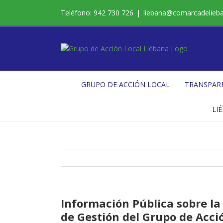
Saltar
Teléfono: 942 730 726
|
liebana@comarcadelieb
al
contenido
GRUPO DE ACCIÓN LOCAL
TRANSPAR
LI
Información Pública sobre la
de Gestión del Grupo de Acci