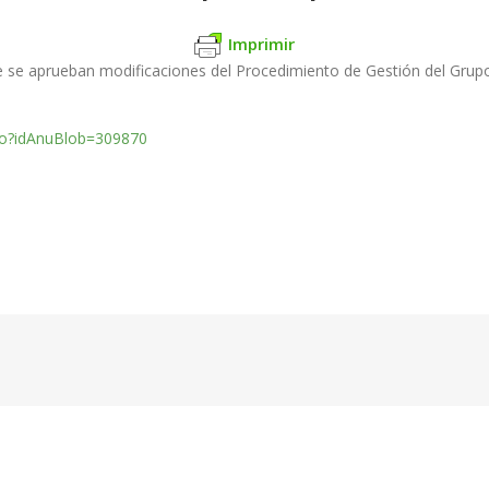
Imprimir
e se aprueban modificaciones del Procedimiento de Gestión del Grupo 
do?idAnuBlob=3
09870