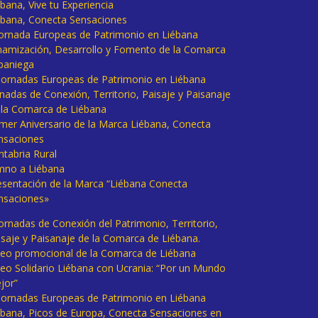
bana, Vive tu Experiencia
ébana, Conecta Sensaciones
 Jornada Europeas de Patrimonio en Liébana
namización, Desarrollo y Fomento de la Comarca
baniega
I Jornadas Europeas de Patrimonio en Liébana
rnadas de Conexión, Territorio, Paisaje y Paisanaje
 la Comarca de Liébana
imer Aniversario de la Marca Liébana, Conecta
nsaciones
ntabria Rural
mno a Liébana
esentación de la Marca “Liébana Conecta
nsaciones»
Jornadas de Conexión del Patrimonio, Territorio,
isaje y Paisanaje de la Comarca de Liébana.
deo promocional de la Comarca de Liébana
deo Solidario Liébana con Ucrania: “Por un Mundo
jor”
 Jornadas Europeas de Patrimonio en Liébana
ébana, Picos de Europa, Conecta Sensaciones en