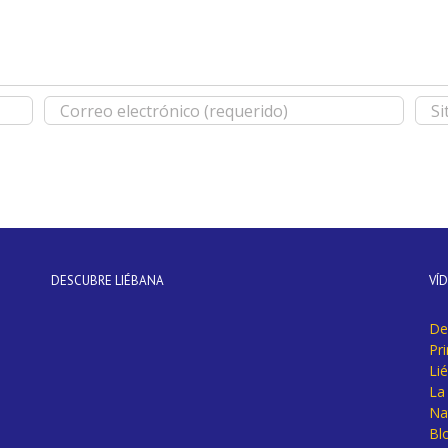
DESCUBRE LIÉBANA
VÍ
De
Pr
Li
La 
Na
Bl