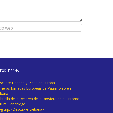
DEOS LIÉBANA
scubre Liébana y Picos de Europa
imeras Jornadas Europeas de Patrimonio en
ébana
huella de la Reserva de la Biosfera en el Entorno
tural Lebaniego
og trip: «Descubre Liébana».