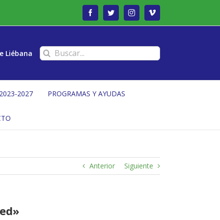
Facebook
Twitter
Instagram
Vimeo
Buscar:
e Liébana
2023-2027
PROGRAMAS Y AYUDAS
CTO
Anterior
Siguiente
Red»