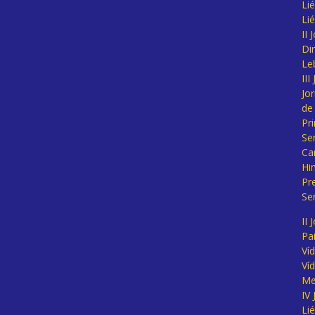
Lié
Li
II
Di
Le
II
Jo
de
Pr
Se
Ca
Hi
Pr
Se
II 
Pa
Ví
Ví
Me
IV
Li