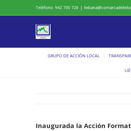
Saltar
Teléfono: 942 730 726
|
liebana@comarcadelieb
al
contenido
GRUPO DE ACCIÓN LOCAL
TRANSPAR
LI
Inaugurada la Acción Format