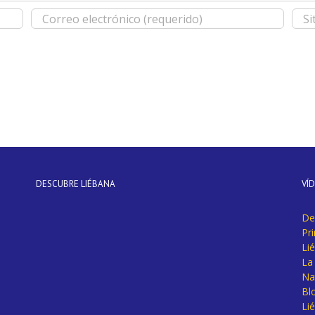
DESCUBRE LIÉBANA
VÍ
De
Pr
Li
La 
Na
Bl
Lié