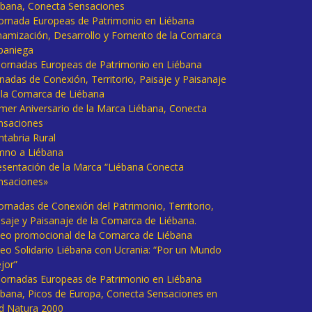
ébana, Conecta Sensaciones
 Jornada Europeas de Patrimonio en Liébana
namización, Desarrollo y Fomento de la Comarca
baniega
I Jornadas Europeas de Patrimonio en Liébana
rnadas de Conexión, Territorio, Paisaje y Paisanaje
 la Comarca de Liébana
imer Aniversario de la Marca Liébana, Conecta
nsaciones
ntabria Rural
mno a Liébana
esentación de la Marca “Liébana Conecta
nsaciones»
Jornadas de Conexión del Patrimonio, Territorio,
isaje y Paisanaje de la Comarca de Liébana.
deo promocional de la Comarca de Liébana
deo Solidario Liébana con Ucrania: “Por un Mundo
jor”
 Jornadas Europeas de Patrimonio en Liébana
ébana, Picos de Europa, Conecta Sensaciones en
d Natura 2000