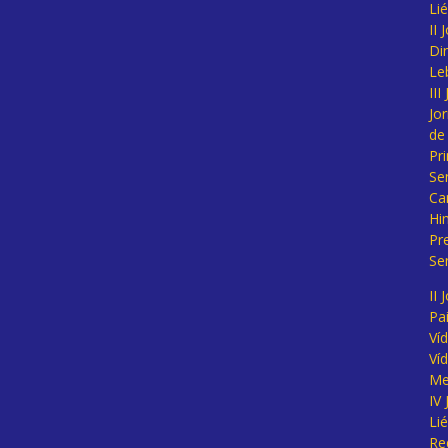
Li
II
Di
Le
II
Jo
de
Pr
Se
Ca
Hi
Pr
Se
II 
Pa
Ví
Ví
Me
IV
Li
Re