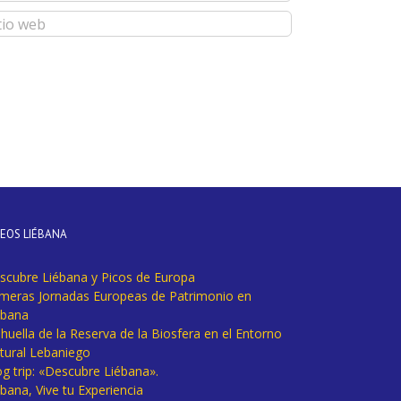
DEOS LIÉBANA
scubre Liébana y Picos de Europa
imeras Jornadas Europeas de Patrimonio en
ébana
huella de la Reserva de la Biosfera en el Entorno
tural Lebaniego
og trip: «Descubre Liébana».
bana, Vive tu Experiencia