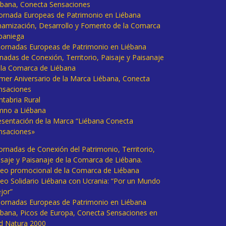
ébana, Conecta Sensaciones
 Jornada Europeas de Patrimonio en Liébana
namización, Desarrollo y Fomento de la Comarca
baniega
I Jornadas Europeas de Patrimonio en Liébana
rnadas de Conexión, Territorio, Paisaje y Paisanaje
 la Comarca de Liébana
imer Aniversario de la Marca Liébana, Conecta
nsaciones
ntabria Rural
mno a Liébana
esentación de la Marca “Liébana Conecta
nsaciones»
Jornadas de Conexión del Patrimonio, Territorio,
isaje y Paisanaje de la Comarca de Liébana.
deo promocional de la Comarca de Liébana
deo Solidario Liébana con Ucrania: “Por un Mundo
jor”
 Jornadas Europeas de Patrimonio en Liébana
ébana, Picos de Europa, Conecta Sensaciones en
d Natura 2000