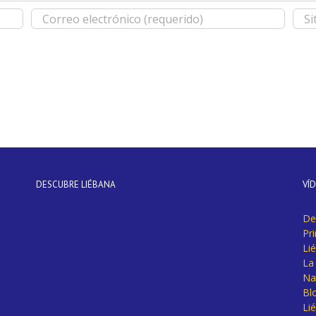
DESCUBRE LIÉBANA
VÍ
De
Pr
Li
La 
Na
Bl
Lié