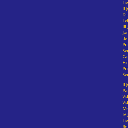
Li
II
Di
Le
II
Jo
de
Pr
Se
Ca
Hi
Pr
Se
II 
Pa
Ví
Ví
Me
IV
Li
Re