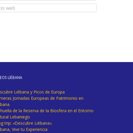
DEOS LIÉBANA
scubre Liébana y Picos de Europa
imeras Jornadas Europeas de Patrimonio en
ébana
huella de la Reserva de la Biosfera en el Entorno
tural Lebaniego
og trip: «Descubre Liébana».
bana, Vive tu Experiencia