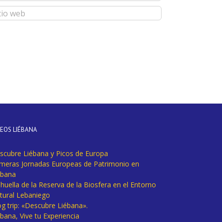
DEOS LIÉBANA
scubre Liébana y Picos de Europa
imeras Jornadas Europeas de Patrimonio en
ébana
huella de la Reserva de la Biosfera en el Entorno
tural Lebaniego
og trip: «Descubre Liébana».
bana, Vive tu Experiencia