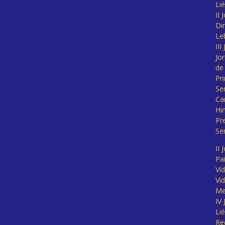
Li
II
Di
Le
II
Jo
de
Pr
Se
Ca
Hi
Pr
Se
II 
Pa
Ví
Ví
Me
IV
Li
Re