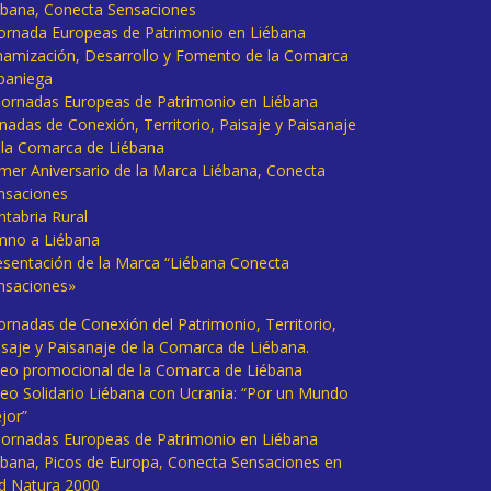
ébana, Conecta Sensaciones
 Jornada Europeas de Patrimonio en Liébana
namización, Desarrollo y Fomento de la Comarca
baniega
I Jornadas Europeas de Patrimonio en Liébana
rnadas de Conexión, Territorio, Paisaje y Paisanaje
 la Comarca de Liébana
imer Aniversario de la Marca Liébana, Conecta
nsaciones
ntabria Rural
mno a Liébana
esentación de la Marca “Liébana Conecta
nsaciones»
Jornadas de Conexión del Patrimonio, Territorio,
isaje y Paisanaje de la Comarca de Liébana.
deo promocional de la Comarca de Liébana
deo Solidario Liébana con Ucrania: “Por un Mundo
jor”
 Jornadas Europeas de Patrimonio en Liébana
ébana, Picos de Europa, Conecta Sensaciones en
d Natura 2000