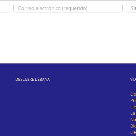
DESCUBRE LIÉBANA
VÍ
De
Pr
Li
La 
Na
Bl
Lié