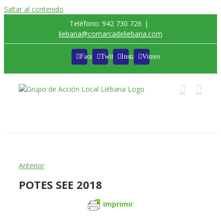
Saltar al contenido
Teléfono: 942 730 726
|
liebana@comarcadeliebana.com
Facebook
Twitter
Instagram
Vimeo
Trabajamos por el Desarrollo de la Comarca de
Liébana
Anterior
POTES SEE 2018
Imprimir