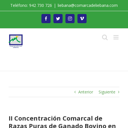
Saltar
Teléfono: 942 730 726
|
liebana@comarcadeliebana.com
al
contenido
Facebook
Twitter
Instagram
Vimeo
Trabajamos por el Desarrollo de la Comarca de
Liébana
Anterior
Siguiente
II Concentración Comarcal de
Razas Puras de Ganado Bovino en