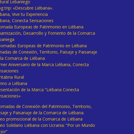
tural Lebaniego
og trip: «Descubre Liébana».
bana, Vive tu Experiencia
ébana, Conecta Sensaciones
 Jornada Europeas de Patrimonio en Liébana
namización, Desarrollo y Fomento de la Comarca
baniega
I Jornadas Europeas de Patrimonio en Liébana
rnadas de Conexión, Territorio, Paisaje y Paisanaje
 la Comarca de Liébana
imer Aniversario de la Marca Liébana, Conecta
nsaciones
ntabria Rural
mno a Liébana
esentación de la Marca “Liébana Conecta
nsaciones»
Jornadas de Conexión del Patrimonio, Territorio,
isaje y Paisanaje de la Comarca de Liébana.
deo promocional de la Comarca de Liébana
deo Solidario Liébana con Ucrania: “Por un Mundo
jor”