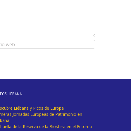
DEOS LIÉBANA
scubre Liébana y Picos de Europa
imeras Jornadas Europeas de Patrimonio en
ébana
huella de la Reserva de la Biosfera en el Entorno