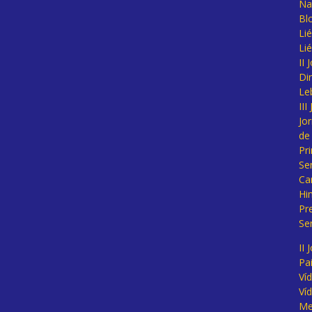
Na
Bl
Lié
Li
II
Di
Le
II
Jo
de
Pr
Se
Ca
Hi
Pr
Se
II 
Pa
Ví
Ví
Me