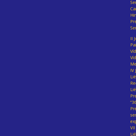
Se
Ca
Hi
Pr
Se
II 
Pa
Ví
Ví
Me
IV
Li
Re
Li
Pr
“3
Pr
se
ex
VI
Li