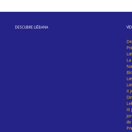
DESCUBRE LIÉBANA
VÍ
De
Pr
Li
La 
Na
Bl
Lié
Li
II
Di
Le
II
Jo
de
Pr