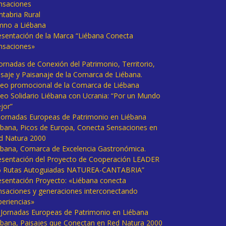
nsaciones
ntabria Rural
mno a Liébana
esentación de la Marca “Liébana Conecta
nsaciones»
Jornadas de Conexión del Patrimonio, Territorio,
isaje y Paisanaje de la Comarca de Liébana.
deo promocional de la Comarca de Liébana
deo Solidario Liébana con Ucrania: “Por un Mundo
jor”
 Jornadas Europeas de Patrimonio en Liébana
ébana, Picos de Europa, Conecta Sensaciones en
d Natura 2000
ébana, Comarca de Excelencia Gastronómica.
esentación del Proyecto de Cooperación LEADER
6 Rutas Autoguiadas NATUREA-CANTABRIA”
esentación Proyecto: «Liébana conecta
nsaciones y generaciones interconectando
periencias»
I Jornadas Europeas de Patrimonio en Liébana
ébana, Paisajes que Conectan en Red Natura 2000