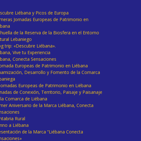
scubre Liébana y Picos de Europa
imeras Jornadas Europeas de Patrimonio en
ébana
huella de la Reserva de la Biosfera en el Entorno
tural Lebaniego
og trip: «Descubre Liébana».
bana, Vive tu Experiencia
ébana, Conecta Sensaciones
 Jornada Europeas de Patrimonio en Liébana
namización, Desarrollo y Fomento de la Comarca
baniega
I Jornadas Europeas de Patrimonio en Liébana
rnadas de Conexión, Territorio, Paisaje y Paisanaje
 la Comarca de Liébana
imer Aniversario de la Marca Liébana, Conecta
nsaciones
ntabria Rural
mno a Liébana
esentación de la Marca “Liébana Conecta
nsaciones»