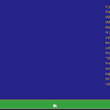
II 
Pa
Ví
Ví
Me
IV
Li
Re
Li
Pr
“3
Pr
se
ex
VI
Li