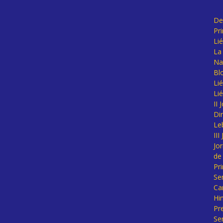
De
Pr
Li
La 
Na
Bl
Lié
Li
II
Di
Le
II
Jo
de
Pr
Se
Ca
Hi
Pr
Se