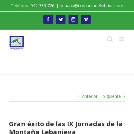
Saltar
Teléfono: 942 730 726
|
liebana@comarcadeliebana.com
al
contenido
Facebook
Twitter
Instagram
Vimeo
Trabajamos por el Desarrollo de la Comarca de
Liébana
Anterior
Siguiente
Gran éxito de las IX Jornadas de la
Montaña Lebaniega