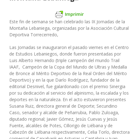
Imprimir
Este fin de semana se han celebrado las IX Jornadas de la
Montaña Lebaniega, organizadas por la Asociación Cultural
Deportiva Torrecerredo,
Las Jornadas se inauguraron el pasado viernes en el Centro
de Estudios Lebaniegos, donde fueron presentadas por
Luis Alberto Hernando (triple campeón del mundo Trail
IAAF, ​ Campeón de la Copa del Mundo de Ultras y Medalla
de Bronce al Mérito Deportivo​ de la Real Orden del Mérito
Deportivo) y en la que Darío Rodríguez, fundador de la
editorial Desnivel, fue galardonado con el premio Sinergia
por su dedicación al servicio del alpinismo, la escalada y los
deportes en la naturaleza. En el acto estuvieron presentes
Susana Ruiz, directora general de Deporte; Secundino
Caso, senador y alcalde de Peñarrubia, Pablo Zuloaga,
diputado regional; Javier Gómez, Jesús Cuevas y Jesús
Fuente, alcaldes de Potes, Cillorigo de Liébana y de
Cabezón de Liébana respectivamente, Celia Torío, directora
comercial de Caixabank en Asturias y Cantabria y Juan