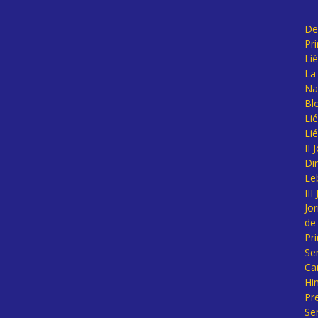
De
Pr
Li
La 
Na
Bl
Lié
Li
II
Di
Le
II
Jo
de
Pr
Se
Ca
Hi
Pr
Se