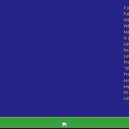
II 
Pa
Ví
Ví
Me
IV
Li
Re
Li
Pr
“3
Pr
se
ex
VI
Li