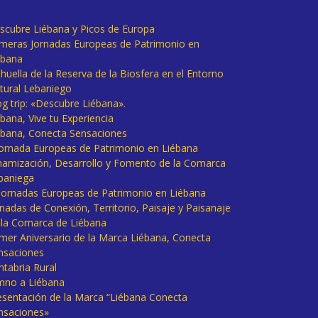
scubre Liébana y Picos de Europa
imeras Jornadas Europeas de Patrimonio en
ébana
huella de la Reserva de la Biosfera en el Entorno
tural Lebaniego
og trip: «Descubre Liébana».
bana, Vive tu Experiencia
ébana, Conecta Sensaciones
 Jornada Europeas de Patrimonio en Liébana
namización, Desarrollo y Fomento de la Comarca
baniega
I Jornadas Europeas de Patrimonio en Liébana
rnadas de Conexión, Territorio, Paisaje y Paisanaje
 la Comarca de Liébana
imer Aniversario de la Marca Liébana, Conecta
nsaciones
ntabria Rural
mno a Liébana
esentación de la Marca “Liébana Conecta
nsaciones»