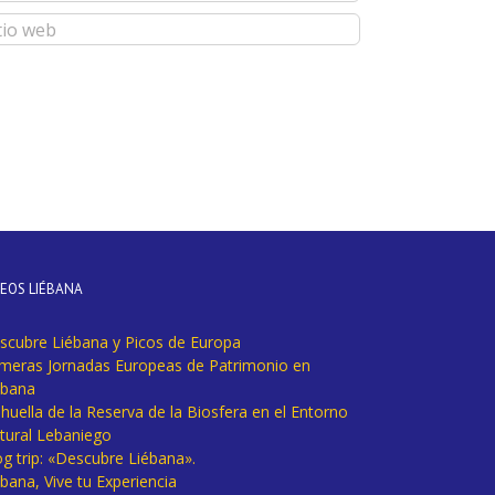
DEOS LIÉBANA
scubre Liébana y Picos de Europa
imeras Jornadas Europeas de Patrimonio en
ébana
huella de la Reserva de la Biosfera en el Entorno
tural Lebaniego
og trip: «Descubre Liébana».
bana, Vive tu Experiencia