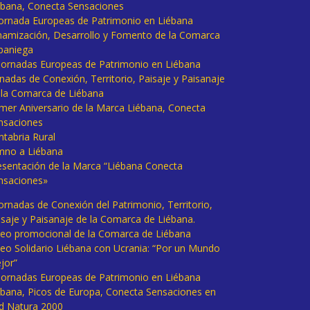
ébana, Conecta Sensaciones
 Jornada Europeas de Patrimonio en Liébana
namización, Desarrollo y Fomento de la Comarca
baniega
I Jornadas Europeas de Patrimonio en Liébana
rnadas de Conexión, Territorio, Paisaje y Paisanaje
 la Comarca de Liébana
imer Aniversario de la Marca Liébana, Conecta
nsaciones
ntabria Rural
mno a Liébana
esentación de la Marca “Liébana Conecta
nsaciones»
Jornadas de Conexión del Patrimonio, Territorio,
isaje y Paisanaje de la Comarca de Liébana.
deo promocional de la Comarca de Liébana
deo Solidario Liébana con Ucrania: “Por un Mundo
jor”
 Jornadas Europeas de Patrimonio en Liébana
ébana, Picos de Europa, Conecta Sensaciones en
d Natura 2000