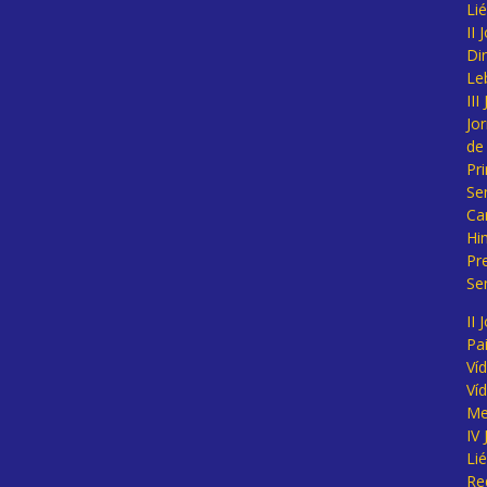
Li
II
Di
Le
II
Jo
de
Pr
Se
Ca
Hi
Pr
Se
II 
Pa
Ví
Ví
Me
IV
Li
Re