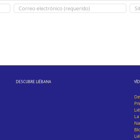
DESCUBRE LIÉBANA
VÍ
De
Pr
Li
La 
Na
Bl
Lié