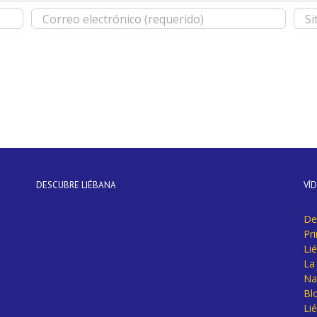
DESCUBRE LIÉBANA
VÍ
De
Pr
Li
La 
Na
Bl
Lié