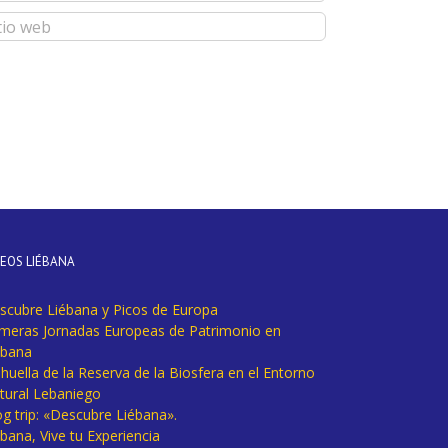
DEOS LIÉBANA
scubre Liébana y Picos de Europa
imeras Jornadas Europeas de Patrimonio en
ébana
huella de la Reserva de la Biosfera en el Entorno
tural Lebaniego
og trip: «Descubre Liébana».
bana, Vive tu Experiencia