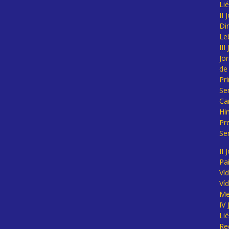
Li
II
Di
Le
II
Jo
de
Pr
Se
Ca
Hi
Pr
Se
II 
Pa
Ví
Ví
Me
IV
Li
Re