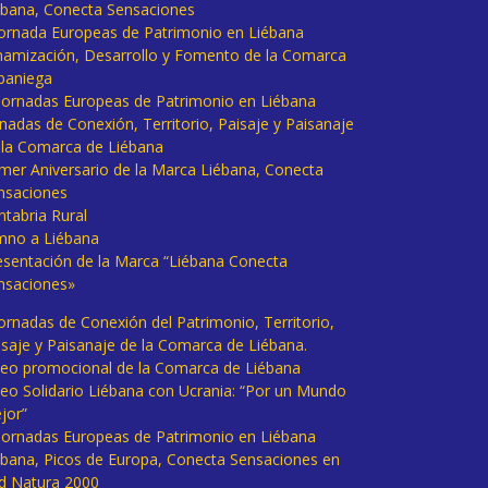
ébana, Conecta Sensaciones
 Jornada Europeas de Patrimonio en Liébana
namización, Desarrollo y Fomento de la Comarca
baniega
I Jornadas Europeas de Patrimonio en Liébana
rnadas de Conexión, Territorio, Paisaje y Paisanaje
 la Comarca de Liébana
imer Aniversario de la Marca Liébana, Conecta
nsaciones
ntabria Rural
mno a Liébana
esentación de la Marca “Liébana Conecta
nsaciones»
Jornadas de Conexión del Patrimonio, Territorio,
isaje y Paisanaje de la Comarca de Liébana.
deo promocional de la Comarca de Liébana
deo Solidario Liébana con Ucrania: “Por un Mundo
jor”
 Jornadas Europeas de Patrimonio en Liébana
ébana, Picos de Europa, Conecta Sensaciones en
d Natura 2000