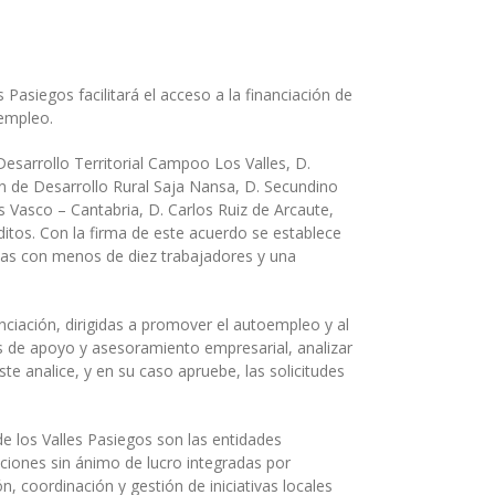
asiegos facilitará el acceso a la financiación de
 empleo.
esarrollo Territorial Campoo Los Valles, D.
ión de Desarrollo Rural Saja Nansa, D. Secundino
 Vasco – Cantabria, D. Carlos Ruiz de Arcaute,
ditos. Con la firma de este acuerdo se establece
esas con menos de diez trabajadores y una
nciación, dirigidas a promover el autoempleo y al
s de apoyo y asesoramiento empresarial, analizar
ste analice, y en su caso apruebe, las solicitudes
e los Valles Pasiegos son las entidades
ciones sin ánimo de lucro integradas por
 coordinación y gestión de iniciativas locales