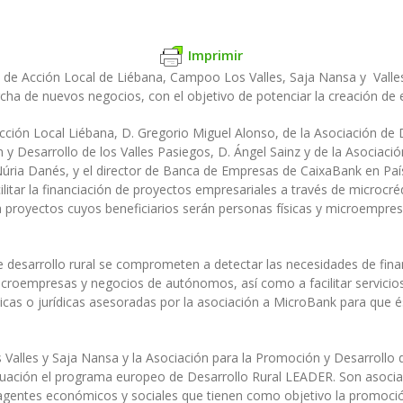
Imprimir
de Acción Local de Liébana, Campoo Los Valles, Saja Nansa y Valles P
cha de nuevos negocios, con el objetivo de potenciar la creación de
cción Local Liébana, D. Gregorio Miguel Alonso, de la Asociación de D
 y Desarrollo de los Valles Pasiegos, D. Ángel Sainz y de la Asociac
úria Danés, y el director de Banca de Empresas de CaixaBank en País
litar la financiación de proyectos empresariales a través de microcré
ra proyectos cuyos beneficiarios serán personas físicas y microempr
de desarrollo rural se comprometen a detectar las necesidades de fina
icroempresas y negocios de autónomos, así como a facilitar servicio
 físicas o jurídicas asesoradas por la asociación a MicroBank para que é
alles y Saja Nansa y la Asociación para la Promoción y Desarrollo d
ctuación el programa europeo de Desarrollo Rural LEADER. Son asocia
gentes económicos y sociales que tienen como objetivo la promoción,