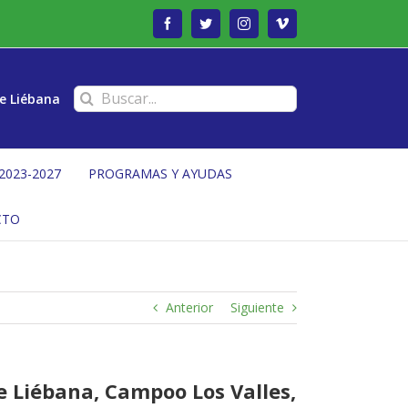
Facebook
Twitter
Instagram
Vimeo
Buscar:
e Liébana
2023-2027
PROGRAMAS Y AYUDAS
CTO
Anterior
Siguiente
e Liébana, Campoo Los Valles,