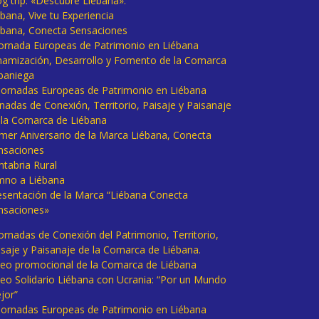
og trip: «Descubre Liébana».
bana, Vive tu Experiencia
ébana, Conecta Sensaciones
 Jornada Europeas de Patrimonio en Liébana
namización, Desarrollo y Fomento de la Comarca
baniega
I Jornadas Europeas de Patrimonio en Liébana
rnadas de Conexión, Territorio, Paisaje y Paisanaje
 la Comarca de Liébana
imer Aniversario de la Marca Liébana, Conecta
nsaciones
ntabria Rural
mno a Liébana
esentación de la Marca “Liébana Conecta
nsaciones»
Jornadas de Conexión del Patrimonio, Territorio,
isaje y Paisanaje de la Comarca de Liébana.
deo promocional de la Comarca de Liébana
deo Solidario Liébana con Ucrania: “Por un Mundo
jor”
 Jornadas Europeas de Patrimonio en Liébana