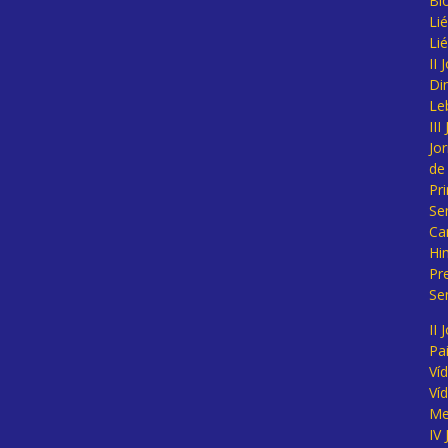
Bl
Lié
Li
II
Di
Le
II
Jo
de
Pr
Se
Ca
Hi
Pr
Se
II 
Pa
Ví
Ví
Me
IV