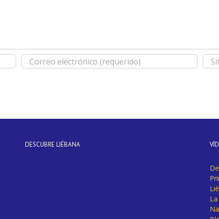
DESCUBRE LIÉBANA
VÍ
De
Pr
Li
La 
Na