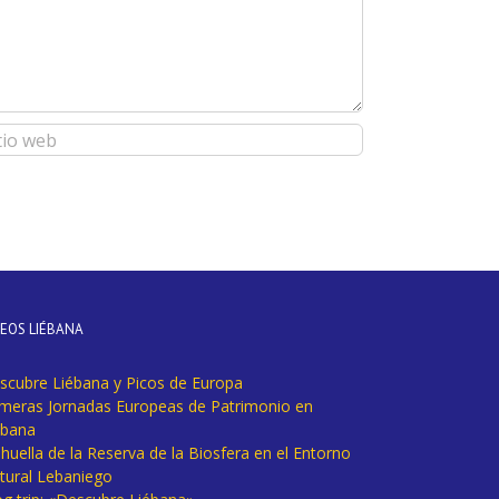
DEOS LIÉBANA
scubre Liébana y Picos de Europa
imeras Jornadas Europeas de Patrimonio en
ébana
huella de la Reserva de la Biosfera en el Entorno
tural Lebaniego