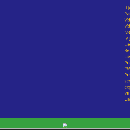
II 
Pa
Ví
Ví
Me
IV
Li
Re
Li
Pr
“3
Pr
se
ex
VI
Li