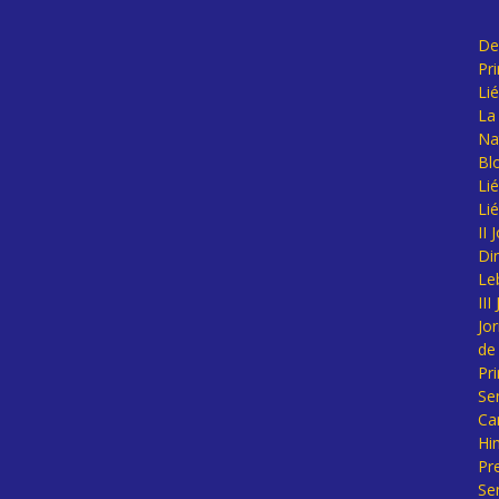
De
Pr
Li
La 
Na
Bl
Lié
Li
II
Di
Le
II
Jo
de
Pr
Se
Ca
Hi
Pr
Se