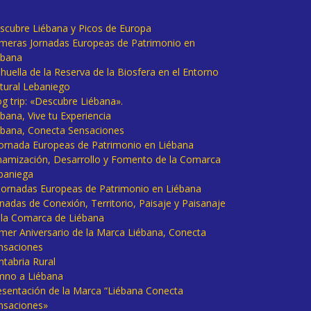
scubre Liébana y Picos de Europa
imeras Jornadas Europeas de Patrimonio en
ébana
huella de la Reserva de la Biosfera en el Entorno
tural Lebaniego
og trip: «Descubre Liébana».
bana, Vive tu Experiencia
ébana, Conecta Sensaciones
 Jornada Europeas de Patrimonio en Liébana
namización, Desarrollo y Fomento de la Comarca
baniega
I Jornadas Europeas de Patrimonio en Liébana
rnadas de Conexión, Territorio, Paisaje y Paisanaje
 la Comarca de Liébana
imer Aniversario de la Marca Liébana, Conecta
nsaciones
ntabria Rural
mno a Liébana
esentación de la Marca “Liébana Conecta
nsaciones»