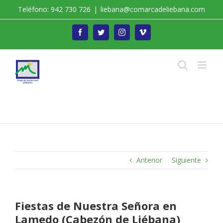
Saltar
Teléfono: 942 730 726
|
liebana@comarcadeliebana.com
al
contenido
Facebook
Twitter
Instagram
Vimeo
Trabajamos por el Desarrollo de la Comarca de
Liébana
Anterior
Siguiente
Fiestas de Nuestra Señora en
Lamedo (Cabezón de Liébana)