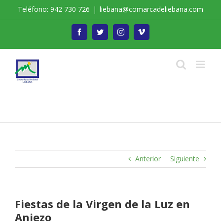
Saltar
Teléfono: 942 730 726
|
liebana@comarcadeliebana.com
al
contenido
Facebook
Twitter
Instagram
Vimeo
Trabajamos por el Desarrollo de la Comarca de
Liébana
Anterior
Siguiente
Fiestas de la Virgen de la Luz en
Aniezo